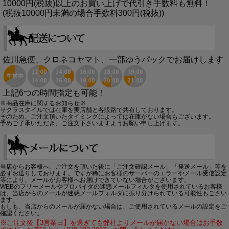
10000円(税抜)以上のお買い上げで代引き手数料も無料！
(税抜10000円未満の場合手数料300円(税抜))
佐川急便、クロネコヤマト、一部ゆうパックでお届けします
上記6つの時間指定も可能！
※商品在庫に関するお知らせ※
サクラスタイルでは在庫を実店舗と各販路で共有しております。
そのため、ご注文頂いたタイミングによっては在庫がない場合もございます。
予めご了承いただき、ご注文下さいますようお願い申し上げます。
当店からお客様へ、ご注文を頂いた後に「ご注文確認メール」「発送メール」等を
必ずお送りしております。ですが稀にお客様のサーバーのエラーやメール受信設定
等により、メールがお客様へお届けできていない場合がございます。
WEBのフリーメールやプロバイダの迷惑メールフィルタを使用されているお客様
は、当店からのメールが迷惑メールフォルダに振り分けられている可能性もござい
ます。
もしも、当店からのメールが届かない場合は、ご使用されているメールの設定をご
確認ください。
※ご注文後【3営業日】を過ぎても弊社よりメールが届かない場合はお手数