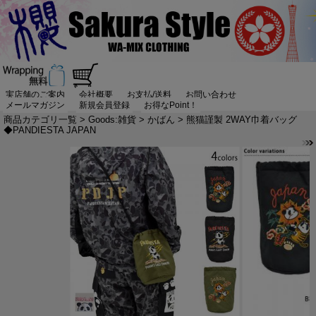
実店舗のご案内
会社概要
お支払/送料
お問い合わせ
メールマガジン
新規会員登録
お得なPoint！
商品カテゴリ一覧
>
Goods:雑貨
>
かばん
> 熊猫謹製 2WAY巾着バッグ
◆PANDIESTA JAPAN