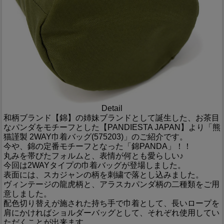
Detail
和柄ブランド【錦】の姉妹ブランドとして誕生した、お茶目
なパンダをモチーフとした【PANDIESTA JAPAN】より「熊
猫謹製 2WAY巾着バッグ(575203)」のご紹介です。
今や、錦の定番モチーフとなった「錦PANDA」！！
丸みを帯びたフォルムと、表情が何とも愛らしい♪
今回は2WAYタイプの巾着バッグが登場しました。
表面には、スカジャンの柄を刺繍で落とし込みました。
ヴィンテージの龍虎柄と、アラスカパンダ柄の二種類をご用
意しました。
配色切り替えが施された持ち手で巾着として、長いロープを
肩にかければショルダーバッグとして、それぞれ使用してい
ただくことが出来ます。