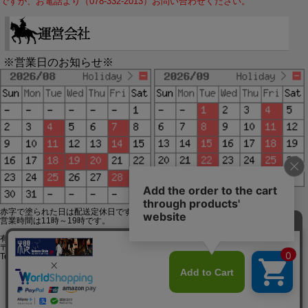
ですが、お電話より（078-332-2013）お問い合わせください。
※営業日のお知らせ※
赤字で塗られた日は配送定休日です。
営業時間は11時～19時です。
有限会社ジップジップ SakuraStyle通販事業部
〒650-0021 神戸市中央区三宮町3-9-19イトウビル1,4F
Tel:078-332-2013 FAX:078-333-6644
SSL/TLSとは?