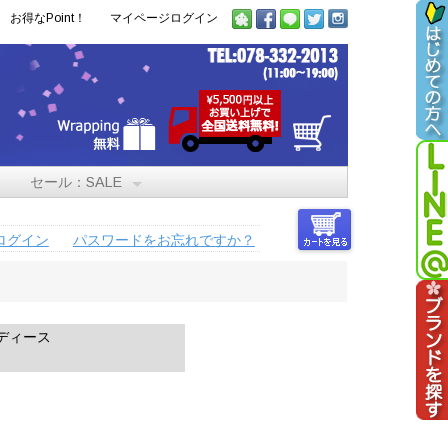
お得なPoint！
マイページログイン
セール：SALE
ログイン
パスワードをお忘れですか？
ディース