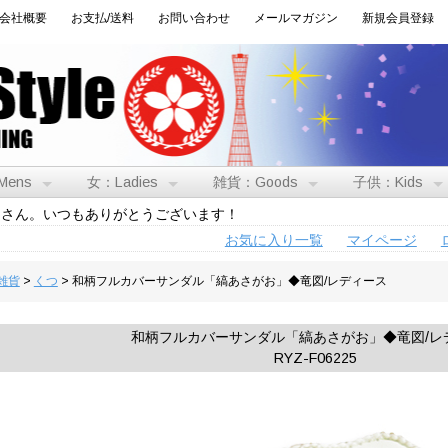
会社概要
お支払/送料
お問い合わせ
メールマガジン
新規会員登録
Mens
女：Ladies
雑貨：Goods
子供：Kids
トさん。いつもありがとうございます！
お気に入り一覧
マイページ
:雑貨
>
くつ
> 和柄フルカバーサンダル「縞あさがお」◆竜図/レディース
和柄フルカバーサンダル「縞あさがお」◆竜図/レ
RYZ-F06225