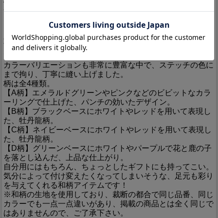
柄をお楽しみ頂くことの出来るアイテムです♪
今回は、検査結果は40kg以上の引っ張り加重にも耐えう
る、とても丈夫な「くつひも」です！
その価値はあるか？無いか？は別として、ポリエステルちり
めんの「ひも」は丈夫なだけではない。
雨にぬれても縮まないし、色落ちもしない。汚れたら洗濯機
でジャブジャブ洗えば良い。
カラーバリエーションも非常に豊富な中で、ステッチの色に
まで拘り、丁寧に縫い上げました。
柄は全4種類。
【A柄】エメラルドグリーンやピンクなどのビビットなカラ
ーリングで仕上げた、パンチの効いたデザイン。
【B柄】ブラックベースにホワイトやレッドを用いて表現し
た、牡丹龍柄。
【C柄】ネイビーベースにホワイトやレッドを用いて表現し
た、牡丹龍柄。
【D柄】グリーンベースにホワイトやパープルで花と鹿の子
を落とし込んだ、上品な仕上がり。
自分用にはもちろん、ちょっとしたギフトにも持ってこい。
気分によって付け変えたくなってしまいそうな、足元も彩り
を与えてくれる和柄アイテムです！
※和柄の生地を使用しており、裁断の都合で同じ品番、同じ
カラーでも一点一点違いがあり、掲載の商品とは全く同じで
はありませんので、ご了承下さい。