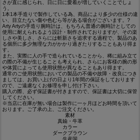
さが直に感じられ、日に日に愛着が増していくことでしょ
う。
1本1本手造りで製作している為、商品により多少の仕様の違
い、目立たない傷や色むら等がある場合がございます。?
Arty Artyの手造り腕時計は、もちろん普通の腕時計としての
使用に耐えられるよう設計・制作されておりますが、その楽
しさや美しさ、さらには斬新さを追求する過程で、製品のあ
る個所に多少無理な力がかかり過ぎたりすることもあり得ま
す。
また、実際に人の手で造られていることから、稀に組み立て
の際の不備が生じることも考えられ、さらにお客様の腕の形
や体質によっても使用状態が異なることもあり得ます。
通常のご使用状態においての製品の不備や故障・改良につき
ましては、お買い上げの日より1年間の保証をしております
ので、ご遠慮なくお修理を申し付け下さい。
購入の際、必ず保証書が付きますので、保証書は大切に保管
してください。
※当店に在庫が無い場合は製作に一ヶ月ほどお時間を頂いて
おります。ご了承の上、ご注文ください。
素材
真鍮・牛革
カラー
ダークブラウン
生産国