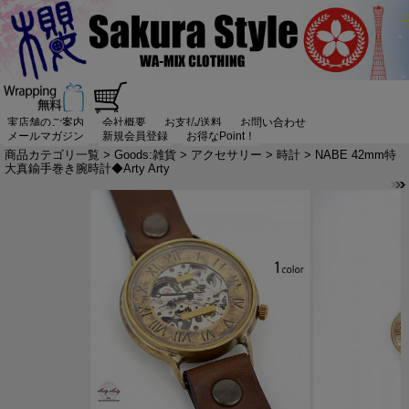
実店舗のご案内
会社概要
お支払/送料
お問い合わせ
メールマガジン
新規会員登録
お得なPoint！
商品カテゴリ一覧
>
Goods:雑貨
>
アクセサリー
>
時計
> NABE 42mm特
大真鍮手巻き腕時計◆Arty Arty