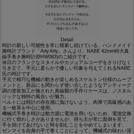
Detail
時計の新しい可能性を常に模索し続けている、ハンドメイド
腕時計ブランド「Arty Arty」さんより、NABE 42mm特大真
鍮手巻き腕時計(BHW083)のご紹介です。
休日のフランクなスタイルやカジュアルコーデをさりげなく
引き立て、手元に柔らかで優しい印象を与えてくれるNABE
氏の時計です。
手元で精巧な機械の動きが楽しめるスケルトン仕様のムーブ
メントと、新品にも関わらず使い古したようなアンティーク
調の塗装加工が施された真鍮製の手作りケースは、ノスタル
ジックな独特の風合いが魅力。
ベルトには時計の存在感に負けないよう、肉厚で高級感のあ
る一枚革を中心に使用。
機械式手巻き時計は動力源に電池を用いないため、電池交換
に行く煩わしさがありませんが、持ち主が常に面倒を見て、
手を掛けてあげないと時を刻むことをやめてしまいます。
ゼンマイを自身の手で巻くことによって、機械式の味わい深