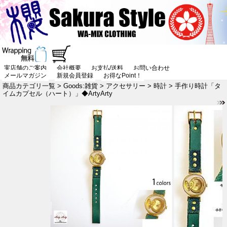
実店舗のご案内
会社概要
お支払/送料
お問い合わせ
メールマガジン
新規会員登録
お得なPoint！
商品カテゴリ一覧
>
Goods:雑貨
>
アクセサリー
>
時計
> 手作り時計「タ
イムカプセル（ハート）」◆ArtyArty