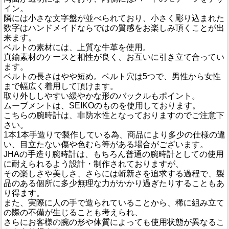
イン。
隣には小さな文字盤が並べられており、小さく彫り込まれた
数字はハンドメイドならではの質感をお楽しみ頂くことが出
来ます。
ベルトの素材には、上質な牛革を使用。
真鍮素材のケースと相性が良く、お互いに引き立て合ってい
ます。
ベルトの長さはやや短め。ベルト穴は5つで、男性から女性
まで幅広く着用して頂けます。
取り外ししやすい緩やかな形のバックルもポイント。
ムーブメントは、SEIKOのものを使用しております。
こちらの腕時計は、非防水性となっておりますのでご注意下
さい。
1本1本手造りで製作している為、商品により多少の仕様の違
い、目立たない傷や色むら等がある場合がございます。
JHAの手造り腕時計は、もちろん普通の腕時計としての使用
に耐えられるよう設計・制作されておりますが、
その楽しさや美しさ、さらには斬新さを追求する過程で、製
品のある個所に多少無理な力がかかり過ぎたりすることもあ
り得ます。
また、実際に人の手で造られていることから、稀に組み立て
の際の不備が生じることも考えられ、
さらにお客様の腕の形や体質によっても使用状態が異なるこ