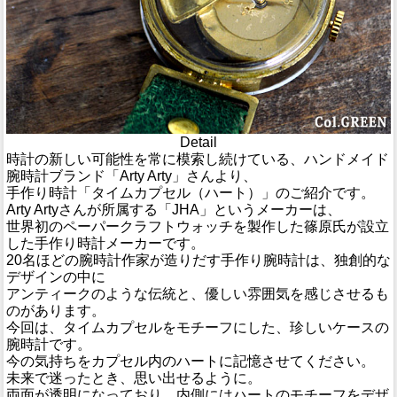
Detail
時計の新しい可能性を常に模索し続けている、ハンドメイド
腕時計ブランド「Arty Arty」さんより、
手作り時計「タイムカプセル（ハート）」のご紹介です。
Arty Artyさんが所属する「JHA」というメーカーは、
世界初のペーパークラフトウォッチを製作した篠原氏が設立
した手作り時計メーカーです。
20名ほどの腕時計作家が造りだす手作り腕時計は、独創的な
デザインの中に
アンティークのような伝統と、優しい雰囲気を感じさせるも
のがあります。
今回は、タイムカプセルをモチーフにした、珍しいケースの
腕時計です。
今の気持ちをカプセル内のハートに記憶させてください。
未来で迷ったとき、思い出せるように。
両面が透明になっており、内側にはハートのモチーフをデザ