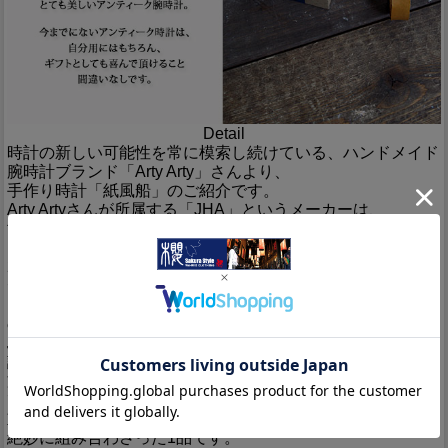
Detail
時計の新しい可能性を常に模索し続けている、ハンドメイド
腕時計ブランド「Arty Arty」さんより、
手作り時計「紙風船」のご紹介です。
Arty Artyさんが所属する「JHA」というメーカーは、
世界初のペーパークラフトウォッチを製作した篠原氏が設立
した手作り時計メーカーです。
20名ほどの腕時計作家が造りだす手作り腕時計は、独創的な
デザインの中に
アンティークのような伝統と、優しい雰囲気を感じさせるも
のがあります。
ふんわりと浮かぶ、まるやしかくい紙風船のイメージで腕時
計を製作しました。
文字盤の文字には、古代文字にも分類され、古くから愛され
ている篆書を参考にしています。
重厚感のあるケースと、手作りならではの文字盤の世界観が
絶妙に組み合わさった1品です。