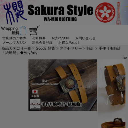
実店舗のご案内
会社概要
お支払/送料
お問い合わせ
メールマガジン
新規会員登録
お得なPoint！
商品カテゴリ一覧
>
Goods:雑貨
>
アクセサリー
>
時計
> 手作り腕時計
「紙風船」◆ArtyArty