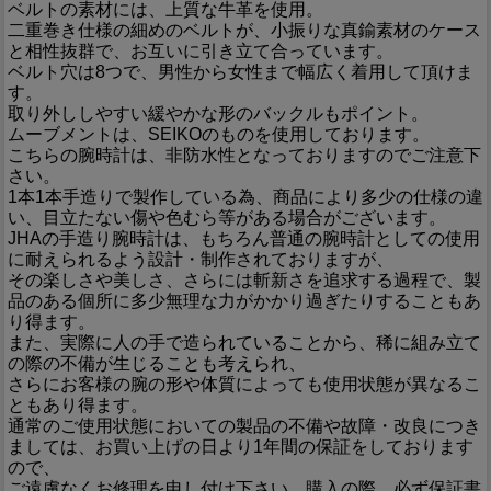
ベルトの素材には、上質な牛革を使用。
二重巻き仕様の細めのベルトが、小振りな真鍮素材のケース
と相性抜群で、お互いに引き立て合っています。
ベルト穴は8つで、男性から女性まで幅広く着用して頂けま
す。
取り外ししやすい緩やかな形のバックルもポイント。
ムーブメントは、SEIKOのものを使用しております。
こちらの腕時計は、非防水性となっておりますのでご注意下
さい。
1本1本手造りで製作している為、商品により多少の仕様の違
い、目立たない傷や色むら等がある場合がございます。
JHAの手造り腕時計は、もちろん普通の腕時計としての使用
に耐えられるよう設計・制作されておりますが、
その楽しさや美しさ、さらには斬新さを追求する過程で、製
品のある個所に多少無理な力がかかり過ぎたりすることもあ
り得ます。
また、実際に人の手で造られていることから、稀に組み立て
の際の不備が生じることも考えられ、
さらにお客様の腕の形や体質によっても使用状態が異なるこ
ともあり得ます。
通常のご使用状態においての製品の不備や故障・改良につき
ましては、お買い上げの日より1年間の保証をしております
ので、
ご遠慮なくお修理を申し付け下さい。購入の際、必ず保証書