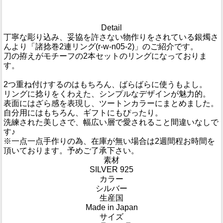
Detail
丁寧な彫り込み、妥協を許さない物作りをされている銀燭さ
んより「諸捻巻2連リング(r-w-n05-2)」のご紹介です。
刀の拵えがモチーフの2本セットのリングになっておりま
す。
2つ重ね付けするのはもちろん、ばらばらに使うもよし。
リングに捻りをくわえた、シンプルなデザインが魅力的。
表面にはざら感を表現し、ツートンカラーにまとめました。
自分用にはもちろん、ギフトにもぴったり。
洗練された美しさで、幅広い層で愛されること間違いなしで
す♪
※一点一点手作りの為、在庫が無い場合は2週間程お時間を
頂いております。予めご了承下さい。
素材
SILVER 925
カラー
シルバー
生産国
Made in Japan
サイズ