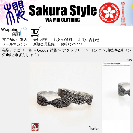
実店舗のご案内
会社概要
お支払/送料
お問い合わせ
メールマガジン
新規会員登録
お得なPoint！
商品カテゴリ一覧
>
Goods:雑貨
>
アクセサリー
>
リング
> 諸捻巻2連リン
グ◆銀燭(ぎんしょく)