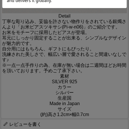
Detail
丁寧な彫り込み、妥協を許さない物作りをされている銀燭さ
んより「お米ピアスツキサシ(Pi-w-n06)」のご紹介です。
お米をモチーフに採用したピアスが登場。
耳元にしっかり固定することが出来る、シンプルなデザイン
が魅力的です。
自分用にはもちろん、ギフトにもぴったり。
洗練された美しさで、幅広い層で愛されること間違いなしで
す♪
※一点一点手作りの為、在庫が無い場合は二週間ほどお時間
を頂いております。予めご了承下さい。
素材
SILVER 925
カラー
シルバー
生産国
Made in Japan
サイズ
(約)高さ1.2cm×幅0.7cm
レビューを書く