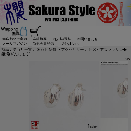
実店舗のご案内
会社概要
お支払/送料
お問い合わせ
メールマガジン
新規会員登録
お得なPoint！
商品カテゴリ一覧
>
Goods:雑貨
>
アクセサリー
> お米ピアスツキサシ◆
銀燭(ぎんしょく)