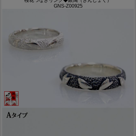
桜花つなぎリング◆銀燭（ぎんしょく）
GNS-Z00925