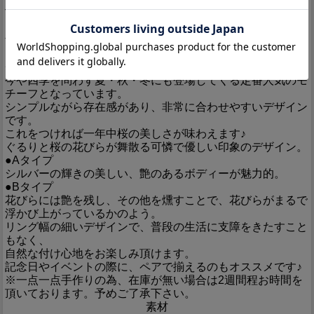
Detail
丁寧な彫り込み、妥協を許さない物作りをされている銀燭
（ぎんしょく）さんとの「桜花つなぎリング」のご紹介で
す！
日本の国花でもあり、多くの人々に愛されている「桜」をモ
チーフに、ペアリングを製作。
今や四季を問わず夏・秋・冬にも登場してくる定番人気のモ
チーフとなっています。
シンプルながら存在感があり、非常に合わせやすいデザイン
です。
これをつければ一年中桜の美しさが味わえます♪
ぐるりと桜の花びらが舞散る可憐で優しい印象のデザイン。
●Aタイプ
シルバーの輝きの美しい、艶のあるボディーが魅力的。
●Bタイプ
花びらには艶を残し、その他を燻すことで、花びらがまるで
浮かび上がっているかのよう。
リング幅の細いデザインで、普段の生活に支障をきたすこと
もなく、
自然な付け心地をお楽しみ頂けます。
記念日やイベントの際に、ペアで揃えるのもオススメです♪
※一点一点手作りの為、在庫が無い場合は2週間程お時間を
頂いております。予めご了承下さい。
素材