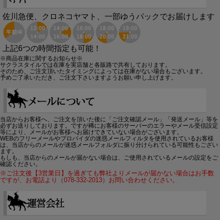
佐川急便、クロネコヤマト、一部ゆうパックでお届けします
上記6つの時間指定も可能！
※商品在庫に関するお知らせ※
サクラスタイルでは在庫を実店舗と各販路で共有しております。
そのため、ご注文頂いたタイミングによっては在庫がない場合もございます。
予めご了承いただき、ご注文下さいますようお願い申し上げます。
当店からお客様へ、ご注文を頂いた後に「ご注文確認メール」「発送メール」等を
必ずお送りしております。ですが稀にお客様のサーバーのエラーやメール受信設定
等により、メールがお客様へお届けできていない場合がございます。
WEBのフリーメールやプロバイダの迷惑メールフィルタを使用されているお客様
は、当店からのメールが迷惑メールフォルダに振り分けられている可能性もござい
ます。
もしも、当店からのメールが届かない場合は、ご使用されているメールの設定をご
確認ください。
※ご注文後【3営業日】を過ぎても弊社よりメールが届かない場合はお手数
ですが、お電話より（078-332-2013）お問い合わせください。