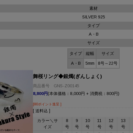
素材
SILVER 925
タイプ
A・B
サイズ
タイプ
縦幅
サイズ
A・B
5mm
8号～22号
舞桜リング◆銀燭(ぎんしょく)
商品番号 GNS-Z00145
8,800円
(本体価格：8,000円 + 消費税：800円)
[80ポイント進呈 ]
[ 送料込 ]
カラー＼サ
8
9
10
11
12
13
イズ
号
号
号
号
号
号