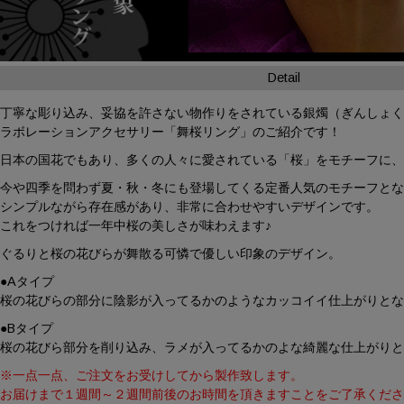
Detail
丁寧な彫り込み、妥協を許さない物作りをされている銀燭（ぎんしょ
ラボレーションアクセサリー「舞桜リング」のご紹介です！
日本の国花でもあり、多くの人々に愛されている「桜」をモチーフに
今や四季を問わず夏・秋・冬にも登場してくる定番人気のモチーフと
シンプルながら存在感があり、非常に合わせやすいデザインです。
これをつければ一年中桜の美しさが味わえます♪
ぐるりと桜の花びらが舞散る可憐で優しい印象のデザイン。
●Aタイプ
桜の花びらの部分に陰影が入ってるかのようなカッコイイ仕上がりと
●Bタイプ
桜の花びら部分を削り込み、ラメが入ってるかのよな綺麗な仕上がり
※一点一点、ご注文をお受けしてから製作致します。
お届けまで１週間～２週間前後のお時間を頂きますことをご了承くだ