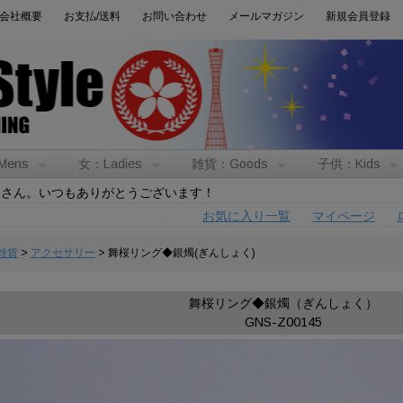
会社概要
お支払/送料
お問い合わせ
メールマガジン
新規会員登録
Mens
女：Ladies
雑貨：Goods
子供：Kids
トさん。いつもありがとうございます！
お気に入り一覧
マイページ
:雑貨
>
アクセサリー
> 舞桜リング◆銀燭(ぎんしょく)
舞桜リング◆銀燭（ぎんしょく）
GNS-Z00145