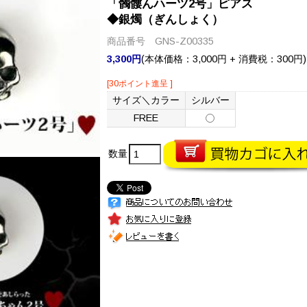
「髑髏んハーツ2号」ピアス
◆銀燭（ぎんしょく）
商品番号 GNS-Z00335
3,300円
(本体価格：3,000円 + 消費税：300円)
[30ポイント進呈 ]
サイズ＼カラー
シルバー
FREE
数量