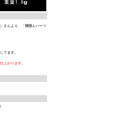
く）さんより、「髑髏んハーツ
用してます。
ば仕上がります。
み）