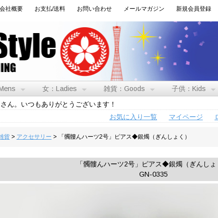
会社概要
お支払/送料
お問い合わせ
メールマガジン
新規会員登録
Mens
女：Ladies
雑貨：Goods
子供：Kids
トさん。いつもありがとうございます！
お気に入り一覧
マイページ
:雑貨
>
アクセサリー
> 「髑髏んハーツ2号」ピアス◆銀燭（ぎんしょく）
「髑髏んハーツ2号」ピアス◆銀燭（ぎんしょ
GN-0335