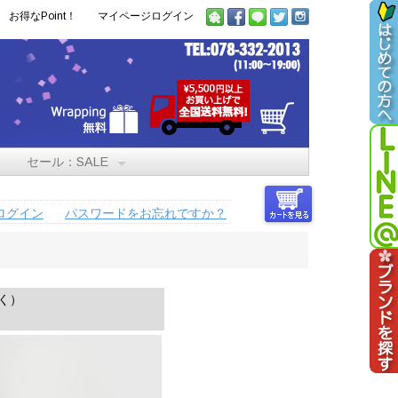
お得なPoint！
マイページログイン
セール：SALE
ログイン
パスワードをお忘れですか？
く）