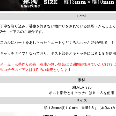
Detail
丁寧な彫り込み、妥協を許さない物作りをされている銀燭（ぎんしょ
2号」ピアスのご紹介です。
スカルにハートをあしらったキュートなどくろんちゃん2号が登場！！
キャッチタイプとなっており、ポスト部分とキャッチにはＫ１８を使
※一点一点手作りの為、在庫が無い場合は２週間前後見ていただけれ
※コチラのピアスは１Pでの販売となります。
素材
SILVER 925
ポスト部分とキャッチにはＫ１８を使用
サイズ
縦１3mm×横１０mm 重量1.8ｇ（本体の