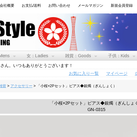
会社概要
お支払/送料
お問い合わせ
メールマガジン
新規会員登録
Mens
女：Ladies
雑貨：Goods
子供：Kids
トさん。いつもありがとうございます！
お気に入り一覧
マイページ
:雑貨
>
アクセサリー
> 「小桜×2Pセット」ピアス◆銀燭（ぎんしょく）
「小桜×2Pセット」ピアス◆銀燭（ぎんしょ
GN-0315