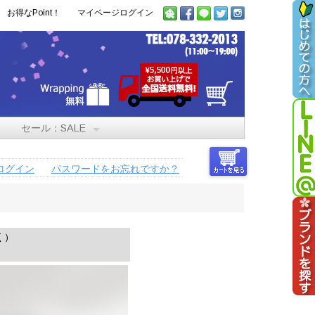
お得なPoint！
マイページログイン
セール：SALE
ログイン
パスワードをお忘れですか？
く）