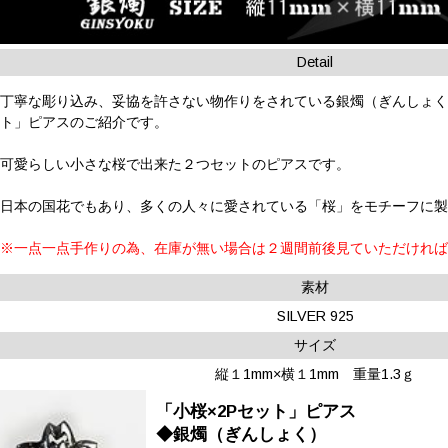
Detail
丁寧な彫り込み、妥協を許さない物作りをされている銀燭（ぎんしょく
ト」ピアスのご紹介です。
可愛らしい小さな桜で出来た２つセットのピアスです。
日本の国花でもあり、多くの人々に愛されている「桜」をモチーフに
※一点一点手作りの為、在庫が無い場合は２週間前後見ていただけれ
素材
SILVER 925
サイズ
縦１1mm×横１1mm 重量1.3ｇ
「小桜×2Pセット」ピアス
◆銀燭（ぎんしょく）