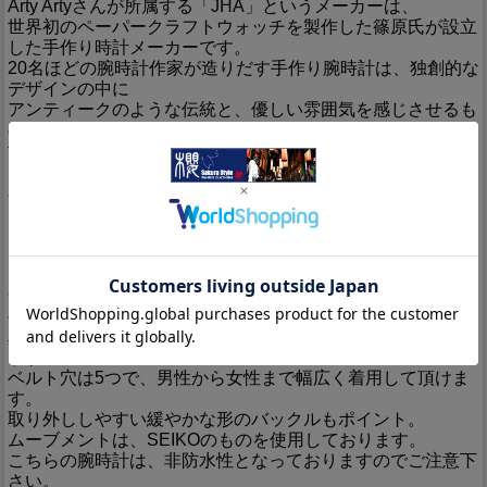
Arty Artyさんが所属する「JHA」というメーカーは、
世界初のペーパークラフトウォッチを製作した篠原氏が設立
した手作り時計メーカーです。
20名ほどの腕時計作家が造りだす手作り腕時計は、独創的な
デザインの中に
アンティークのような伝統と、優しい雰囲気を感じさせるも
のがあります。
世界では、私におかまいなくいろんな出来事が起こってい
て。
私は、そんな世界に揺さぶられるけど。
どんな時でも、ほんのちょっとのカラフルなキモチを忘れず
に生きていきたいなぁ、と。
カラフルな針が働く時計が作りたい…という思いから創られ
た腕時計です。
全然違うタイプの仲間と一緒に働くやつね！
ベルトの素材には、上質な牛革を使用。
真鍮素材のケースと相性が良く、お互いに引き立て合ってい
ます。
ベルト穴は5つで、男性から女性まで幅広く着用して頂けま
す。
取り外ししやすい緩やかな形のバックルもポイント。
ムーブメントは、SEIKOのものを使用しております。
こちらの腕時計は、非防水性となっておりますのでご注意下
さい。