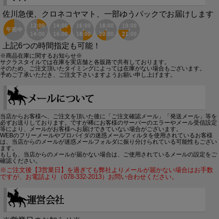
佐川急便、クロネコヤマト、一部ゆうパックでお届けします
上記6つの時間指定も可能！
※商品在庫に関するお知らせ※
サクラスタイルでは在庫を実店舗と各販路で共有しております。
そのため、ご注文頂いたタイミングによっては在庫がない場合もございます。
予めご了承いただき、ご注文下さいますようお願い申し上げます。
当店からお客様へ、ご注文を頂いた後に「ご注文確認メール」「発送メール」等を
必ずお送りしております。ですが稀にお客様のサーバーのエラーやメール受信設定
等により、メールがお客様へお届けできていない場合がございます。
WEBのフリーメールやプロバイダの迷惑メールフィルタを使用されているお客様
は、当店からのメールが迷惑メールフォルダに振り分けられている可能性もござい
ます。
もしも、当店からのメールが届かない場合は、ご使用されているメールの設定をご
確認ください。
※ご注文後【3営業日】を過ぎても弊社よりメールが届かない場合はお手数
ですが、お電話より（078-332-2013）お問い合わせください。