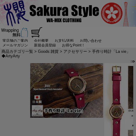
実店舗のご案内
会社概要
お支払/送料
お問い合わせ
メールマガジン
新規会員登録
お得なPoint！
商品カテゴリ一覧
>
Goods:雑貨
>
アクセサリー
> 手作り時計「La vie」
◆ArtyArty