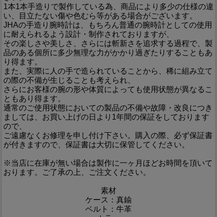
1本1本手造りで製作している為、商品により多少の仕様の違
い、目立たない傷や色むら等がある場合がございます。
JHAの手造り腕時計は、もちろん普通の腕時計としての使用
に耐えられるよう設計・制作されておりますが、
その楽しさや美しさ、さらには斬新さを追求する過程で、製
品のある個所に多少無理な力がかかり過ぎたりすることもあ
り得ます。
また、実際に人の手で造られていることから、稀に組み立て
の際の不備が生じることも考えられ、
さらにお客様の腕の形や体質によっても使用状態が異なるこ
ともあり得ます。
通常のご使用状態においての製品の不備や故障・改良につき
ましては、お買い上げの日より1年間の保証をしております
ので、
ご遠慮なくお修理を申し付け下さい。購入の際、必ず保証書
が付きますので、保証書は大切に保管してください。
※当店に在庫が無い場合は製作に一ヶ月ほどお時間を頂いて
おります。ご了承の上、ご注文ください。
素材
ケース：真鍮
ベルト：牛革