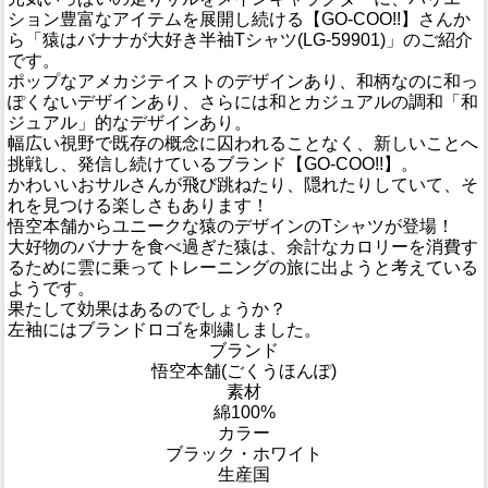
ション豊富なアイテムを展開し続ける【GO-COO!!】さんか
ら「猿はバナナが大好き半袖Tシャツ(LG-59901)」のご紹介
です。
ポップなアメカジテイストのデザインあり、和柄なのに和っ
ぽくないデザインあり、さらには和とカジュアルの調和「和
ジュアル」的なデザインあり。
幅広い視野で既存の概念に囚われることなく、新しいことへ
挑戦し、発信し続けているブランド【GO-COO!!】。
かわいいおサルさんが飛び跳ねたり、隠れたりしていて、そ
れを見つける楽しさもあります！
悟空本舗からユニークな猿のデザインのTシャツが登場！
大好物のバナナを食べ過ぎた猿は、余計なカロリーを消費す
るために雲に乗ってトレーニングの旅に出ようと考えている
ようです。
果たして効果はあるのでしょうか？
左袖にはブランドロゴを刺繍しました。
ブランド
悟空本舗(ごくうほんぽ)
素材
綿100%
カラー
ブラック・ホワイト
生産国