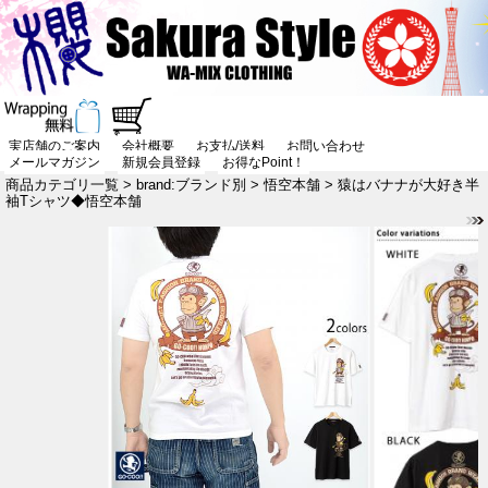
実店舗のご案内
会社概要
お支払/送料
お問い合わせ
メールマガジン
新規会員登録
お得なPoint！
商品カテゴリ一覧
>
brand:ブランド別
>
悟空本舗
> 猿はバナナが大好き半
袖Tシャツ◆悟空本舗