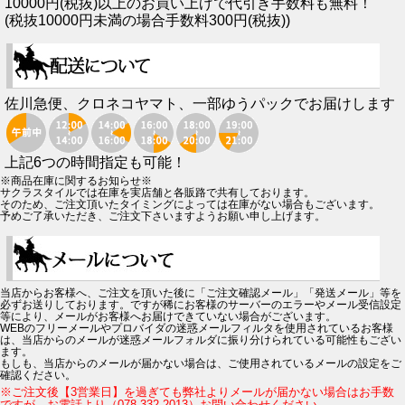
10000円(税抜)以上のお買い上げで代引き手数料も無料！
(税抜10000円未満の場合手数料300円(税抜))
佐川急便、クロネコヤマト、一部ゆうパックでお届けします
上記6つの時間指定も可能！
※商品在庫に関するお知らせ※
サクラスタイルでは在庫を実店舗と各販路で共有しております。
そのため、ご注文頂いたタイミングによっては在庫がない場合もございます。
予めご了承いただき、ご注文下さいますようお願い申し上げます。
当店からお客様へ、ご注文を頂いた後に「ご注文確認メール」「発送メール」等を
必ずお送りしております。ですが稀にお客様のサーバーのエラーやメール受信設定
等により、メールがお客様へお届けできていない場合がございます。
WEBのフリーメールやプロバイダの迷惑メールフィルタを使用されているお客様
は、当店からのメールが迷惑メールフォルダに振り分けられている可能性もござい
ます。
もしも、当店からのメールが届かない場合は、ご使用されているメールの設定をご
確認ください。
※ご注文後【3営業日】を過ぎても弊社よりメールが届かない場合はお手数
ですが、お電話より（078-332-2013）お問い合わせください。