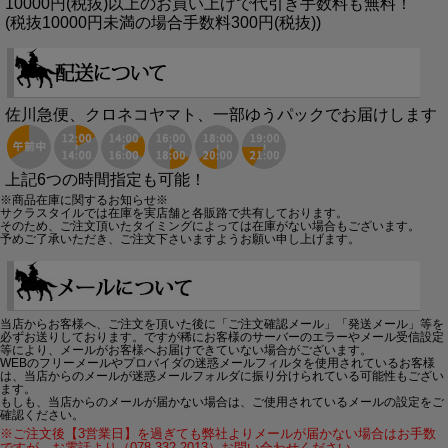
10000円(税抜)以上のお買い上げで代引き手数料も無料！
(税抜10000円未満の場合手数料300円(税抜))
佐川急便、クロネコヤマト、一部ゆうパックでお届けします
上記6つの時間指定も可能！
※商品在庫に関するお知らせ※
サクラスタイルでは在庫を実店舗と各販路で共有しております。
そのため、ご注文頂いたタイミングによっては在庫がない場合もございます。
予めご了承いただき、ご注文下さいますようお願い申し上げます。
当店からお客様へ、ご注文を頂いた後に「ご注文確認メール」「発送メール」等を
必ずお送りしております。ですが稀にお客様のサーバーのエラーやメール受信設定
等により、メールがお客様へお届けできていない場合がございます。
WEBのフリーメールやプロバイダの迷惑メールフィルタを使用されているお客様
は、当店からのメールが迷惑メールフォルダに振り分けられている可能性もござい
ます。
もしも、当店からのメールが届かない場合は、ご使用されているメールの設定をご
確認ください。
※ご注文後【3営業日】を過ぎても弊社よりメールが届かない場合はお手数
ですが、お電話より（078-332-2013）お問い合わせください。