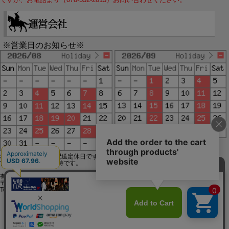
※営業日のお知らせ※
赤字で塗られた日は配送定休日です。
営業時間は11時～19時です。
有限会社ジップジップ SakuraStyle通販事業部
〒650-0021 神戸市中央区三宮町3-9-19イトウビル1,4F
Tel:078-332-2013 FAX:078-333-6644
SSL/TLSとは?