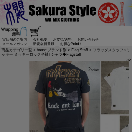
実店舗のご案内
会社概要
お支払/送料
お問い合わせ
メールマガジン
新規会員登録
お得なPoint！
商品カテゴリ一覧
>
brand:ブランド別
>
Flag Staff
> フラッグスタッフ×ミ
ッキー ミッキーロック半袖Tシャツ◆Flagstaff