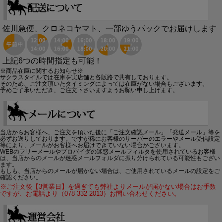
佐川急便、クロネコヤマト、一部ゆうパックでお届けします
上記6つの時間指定も可能！
※商品在庫に関するお知らせ※
サクラスタイルでは在庫を実店舗と各販路で共有しております。
そのため、ご注文頂いたタイミングによっては在庫がない場合もございます。
予めご了承いただき、ご注文下さいますようお願い申し上げます。
当店からお客様へ、ご注文を頂いた後に「ご注文確認メール」「発送メール」等を
必ずお送りしております。ですが稀にお客様のサーバーのエラーやメール受信設定
等により、メールがお客様へお届けできていない場合がございます。
WEBのフリーメールやプロバイダの迷惑メールフィルタを使用されているお客様
は、当店からのメールが迷惑メールフォルダに振り分けられている可能性もござい
ます。
もしも、当店からのメールが届かない場合は、ご使用されているメールの設定をご
確認ください。
※ご注文後【3営業日】を過ぎても弊社よりメールが届かない場合はお手数
ですが、お電話より（078-332-2013）お問い合わせください。