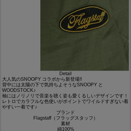
Detail
大人気のSNOOPY コラボから新登場!!
背中には太陽の下で気持ちよそうなSNOOPY と
WOODSTOCK♪
袖にはノリノリで音楽を聴く姿も愛くるしいデザインです！
レトロでカラフルな色使いがポイントでワイルドすぎない着
やすい一着です♪
ブランド
Flagstaff（フラッグスタッフ）
素材
綿100%