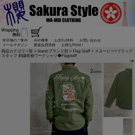
実店舗のご案内
会社概要
お支払/送料
お問い合わせ
メールマガジン
新規会員登録
お得なPoint！
商品カテゴリ一覧
>
brand:ブランド別
>
Flag Staff
> スヌーピー×フラッグ
スタッフ 刺繍長袖ワークシャツ◆Flagstaff