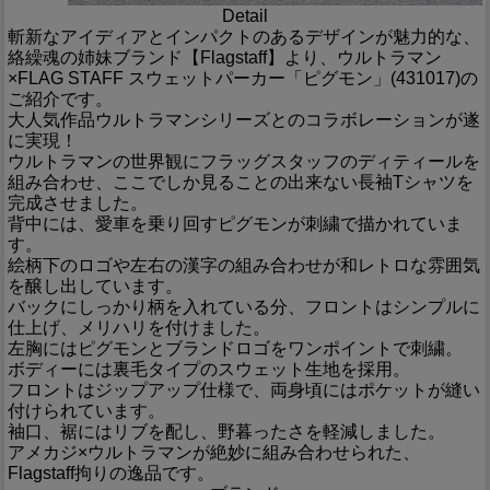
Detail
斬新なアイディアとインパクトのあるデザインが魅力的な、
絡繰魂の姉妹ブランド【Flagstaff】より、ウルトラマン
×FLAG STAFF スウェットパーカー「ピグモン」(431017)の
ご紹介です。
大人気作品ウルトラマンシリーズとのコラボレーションが遂
に実現！
ウルトラマンの世界観にフラッグスタッフのディティールを
組み合わせ、ここでしか見ることの出来ない長袖Tシャツを
完成させました。
背中には、愛車を乗り回すピグモンが刺繍で描かれていま
す。
絵柄下のロゴや左右の漢字の組み合わせが和レトロな雰囲気
を醸し出しています。
バックにしっかり柄を入れている分、フロントはシンプルに
仕上げ、メリハリを付けました。
左胸にはピグモンとブランドロゴをワンポイントで刺繍。
ボディーには裏毛タイプのスウェット生地を採用。
フロントはジップアップ仕様で、両身頃にはポケットが縫い
付けられています。
袖口、裾にはリブを配し、野暮ったさを軽減しました。
アメカジ×ウルトラマンが絶妙に組み合わせられた、
Flagstaff拘りの逸品です。