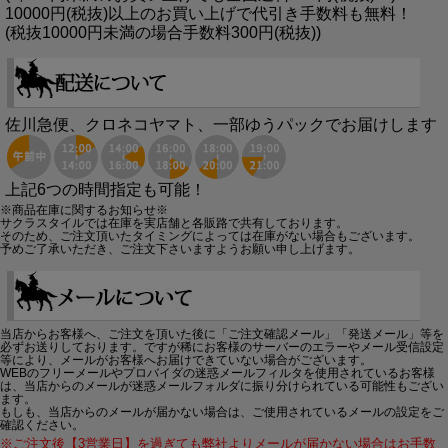
10000円(税抜)以上のお買い上げで代引き手数料も無料！
(税抜10000円未満の場合手数料300円(税抜))
佐川急便、クロネコヤマト、一部ゆうパックでお届けします
上記6つの時間指定も可能！
※商品在庫に関するお知らせ※
サクラスタイルでは在庫を実店舗と各販路で共有しております。
そのため、ご注文頂いたタイミングによっては在庫がない場合もございます。
予めご了承いただき、ご注文下さいますようお願い申し上げます。
当店からお客様へ、ご注文を頂いた後に「ご注文確認メール」「発送メール」等を
必ずお送りしております。ですが稀にお客様のサーバーのエラーやメール受信設定
等により、メールがお客様へお届けできていない場合がございます。
WEBのフリーメールやプロバイダの迷惑メールフィルタを使用されているお客様
は、当店からのメールが迷惑メールフォルダに振り分けられている可能性もござい
ます。
もしも、当店からのメールが届かない場合は、ご使用されているメールの設定をご
確認ください。
※ご注文後【3営業日】を過ぎても弊社よりメールが届かない場合はお手数