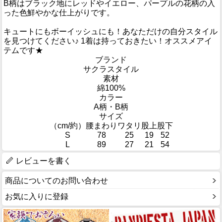
B柄はブラック地にレッドやイエロー、パープルの花柄の入
った色鮮やかな仕上がりです。
キュートにもボーイッシュにも！あなただけの自分スタイル
を見つけてください♪ 1着は持っておきたい！オススメアイ
テムです★
ブランド
サクラスタイル
素材
綿100%
カラー
A柄・B柄
サイズ
（cm/約）
腰まわり
ワタリ
股上
股下
S
78
25
19
52
L
89
27
21
54
レビューを書く
商品についてのお問い合わせ
お気に入りに登録