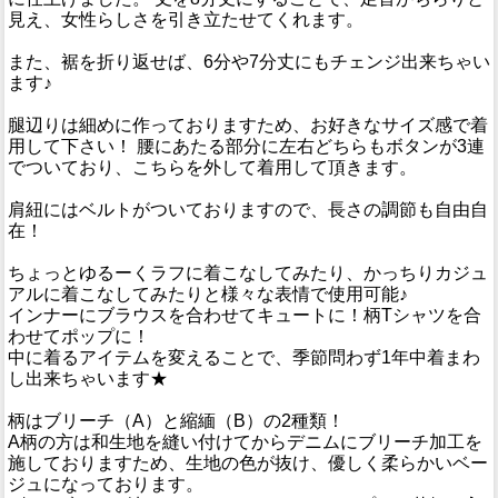
見え、女性らしさを引き立たせてくれます。
また、裾を折り返せば、6分や7分丈にもチェンジ出来ちゃい
ます♪
腿辺りは細めに作っておりますため、お好きなサイズ感で着
用して下さい！ 腰にあたる部分に左右どちらもボタンが3連
でついており、こちらを外して着用して頂きます。
肩紐にはベルトがついておりますので、長さの調節も自由自
在！
ちょっとゆるーくラフに着こなしてみたり、かっちりカジュ
アルに着こなしてみたりと様々な表情で使用可能♪
インナーにブラウスを合わせてキュートに！柄Tシャツを合
わせてポップに！
中に着るアイテムを変えることで、季節問わず1年中着まわ
し出来ちゃいます★
柄はブリーチ（A）と縮緬（B）の2種類！
A柄の方は和生地を縫い付けてからデニムにブリーチ加工を
施しておりますため、生地の色が抜け、優しく柔らかいベー
ジュになっております。