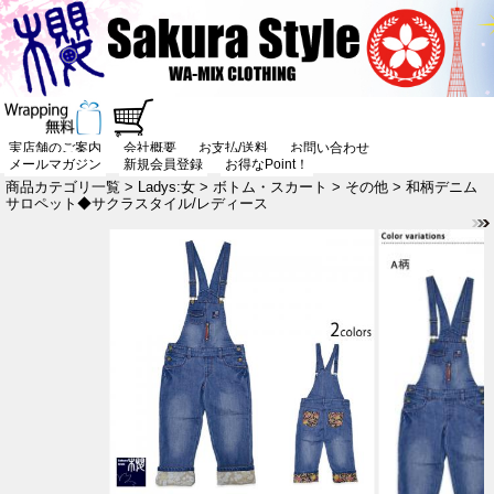
実店舗のご案内
会社概要
お支払/送料
お問い合わせ
メールマガジン
新規会員登録
お得なPoint！
商品カテゴリ一覧
>
Ladys:女
>
ボトム・スカート
>
その他
> 和柄デニム
サロペット◆サクラスタイル/レディース