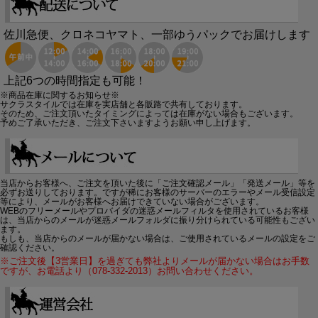
佐川急便、クロネコヤマト、一部ゆうパックでお届けします
上記6つの時間指定も可能！
※商品在庫に関するお知らせ※
サクラスタイルでは在庫を実店舗と各販路で共有しております。
そのため、ご注文頂いたタイミングによっては在庫がない場合もございます。
予めご了承いただき、ご注文下さいますようお願い申し上げます。
当店からお客様へ、ご注文を頂いた後に「ご注文確認メール」「発送メール」等を
必ずお送りしております。ですが稀にお客様のサーバーのエラーやメール受信設定
等により、メールがお客様へお届けできていない場合がございます。
WEBのフリーメールやプロバイダの迷惑メールフィルタを使用されているお客様
は、当店からのメールが迷惑メールフォルダに振り分けられている可能性もござい
ます。
もしも、当店からのメールが届かない場合は、ご使用されているメールの設定をご
確認ください。
※ご注文後【3営業日】を過ぎても弊社よりメールが届かない場合はお手数
ですが、お電話より（078-332-2013）お問い合わせください。