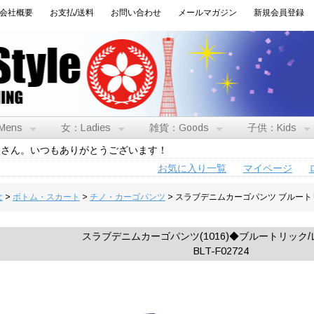
会社概要
お支払/送料
お問い合わせ
メールマガジン
新規会員登録
Mens
女：Ladies
雑貨：Goods
子供：Kids
トさん。いつもありがとうございます！
お気に入り一覧
マイページ
女
>
ボトム・スカート
>
チノ・カーゴパンツ
> スラブデニムカーゴパンツ ブルートリッ
スラブデニムカーゴパンツ(1016)◆ブルートリック
BLT-F02724