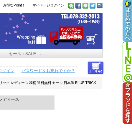
お得なPoint！
マイページログイン
セール：SALE
ログイン
パスワードをお忘れですか？
ク レディース 和柄 送料無料 セール 日本製 BLUE TRICK
/レディース