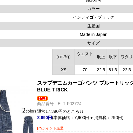
カラー
インディゴ・ブラック
生産国
Made in Japan
サイズ
ウエスト
（cm/約）
股上
股下
ワタ
XS
70
22.5
81.5
22.5
スラブデニムカーゴパンツ ブルートリック 
BLUE TRICK
商品番号 BLT-F02724
通常17,380円のところ↓↓
8,690円
(本体価格：7,900円 + 消費税：790円)
[79ポイント進呈 ]