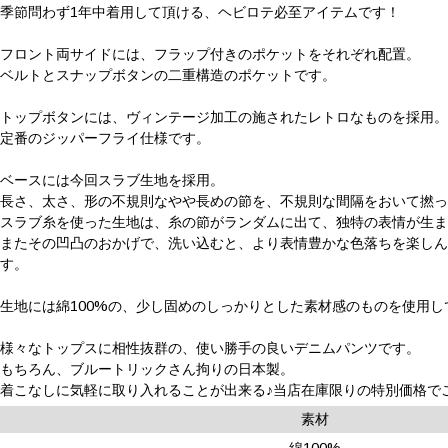
季節問わず1年中着用して頂ける、ヘビロテ必至アイテムです！
フロント両サイドには、フラップ付きのポケットをそれぞれ配置。
ベルトとスナップボタンの二重構造のポケットです。
トップボタンには、ヴィンテージ加工の施されたレトロなものを採用
定番のジッパーフライ仕様です。
ベースには今回スラブ生地を採用。
長さ、太さ、形の不規則なやや長めの節を、不規則な間隔をおいて撚
スラブ糸を使った生地は、糸の節がランダムに出て、独特の表情が生
またその凹凸のおかげで、洗い込むと、より表情豊かな色落ちを楽し
す。
生地には綿100%の、少し固めのしっかりとした素材感のものを使用し
様々なトップスに相性抜群の、使い勝手の良いデニムパンツです。
もちろん、ブルートリックさん拘りの日本製。
着こなしに気軽に取り入れることが出来る♪当店在庫限りの特別価格で
素材
綿100%