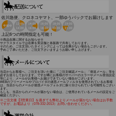
佐川急便、クロネコヤマト、一部ゆうパックでお届けします
上記6つの時間指定も可能！
※商品在庫に関するお知らせ※
サクラスタイルでは在庫を実店舗と各販路で共有しております。
そのため、ご注文頂いたタイミングによっては在庫がない場合もございます。
予めご了承いただき、ご注文下さいますようお願い申し上げます。
当店からお客様へ、ご注文を頂いた後に「ご注文確認メール」「発送メール」等を
必ずお送りしております。ですが稀にお客様のサーバーのエラーやメール受信設定
等により、メールがお客様へお届けできていない場合がございます。
WEBのフリーメールやプロバイダの迷惑メールフィルタを使用されているお客様
は、当店からのメールが迷惑メールフォルダに振り分けられている可能性もござい
ます。
もしも、当店からのメールが届かない場合は、ご使用されているメールの設定をご
確認ください。
※ご注文後【3営業日】を過ぎても弊社よりメールが届かない場合はお手数
ですが、お電話より（078-332-2013）お問い合わせください。