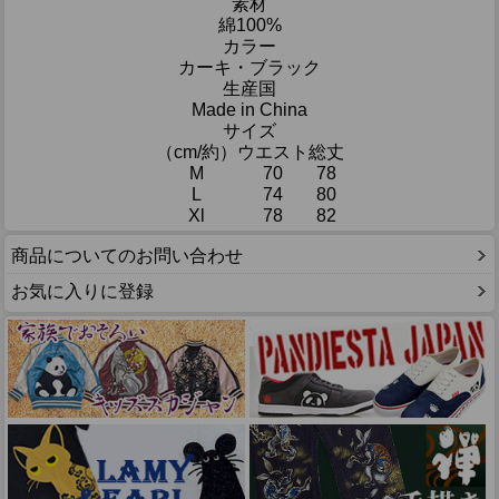
素材
綿100%
カラー
カーキ・ブラック
生産国
Made in China
サイズ
（cm/約）
ウエスト
総丈
M
70
78
L
74
80
Xl
78
82
商品についてのお問い合わせ
お気に入りに登録