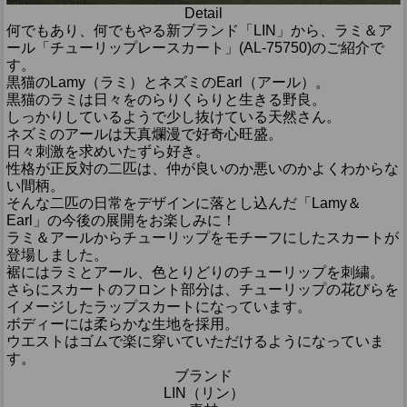
Detail
何でもあり、何でもやる新ブランド「LIN」から、ラミ＆ア
ール「チューリップレースカート」(AL-75750)のご紹介で
す。
黒猫のLamy（ラミ）とネズミのEarl（アール）。
黒猫のラミは日々をのらりくらりと生きる野良。
しっかりしているようで少し抜けている天然さん。
ネズミのアールは天真爛漫で好奇心旺盛。
日々刺激を求めいたずら好き。
性格が正反対の二匹は、仲が良いのか悪いのかよくわからな
い間柄。
そんな二匹の日常をデザインに落とし込んだ「Lamy＆
Earl」の今後の展開をお楽しみに！
ラミ＆アールからチューリップをモチーフにしたスカートが
登場しました。
裾にはラミとアール、色とりどりのチューリップを刺繍。
さらにスカートのフロント部分は、チューリップの花びらを
イメージしたラップスカートになっています。
ボディーには柔らかな生地を採用。
ウエストはゴムで楽に穿いていただけるようになっていま
す。
ブランド
LIN（リン）