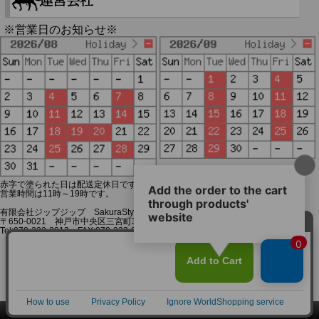
※営業日のお知らせ※
赤字で塗られた日は配送定休日です。
営業時間は11時～19時です。
有限会社ジップジップ SakuraStyle通販事業部
〒650-0021 神戸市中央区三宮町3-9-19イトウビル1,4F
Tel:078-332-2013 FAX:078-333-6644
SSL/TLSとは?
このページをPC用に切り替え