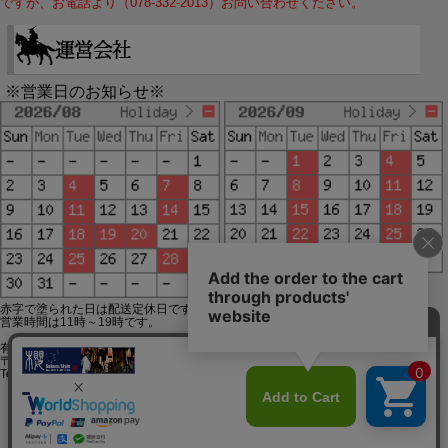
ですが、お電話より（078-332-2013）お問い合わせください。
※営業日のお知らせ※
赤字で塗られた日は配送定休日です。
営業時間は11時～19時です。
有限会社ジップジップ SakuraStyle通販事業部
〒650-0021 神戸市中央区三宮町3-9-19イトウビル1,4F
Tel:078-332-2013 FAX:078-333-6644
SSL/TLSとは?