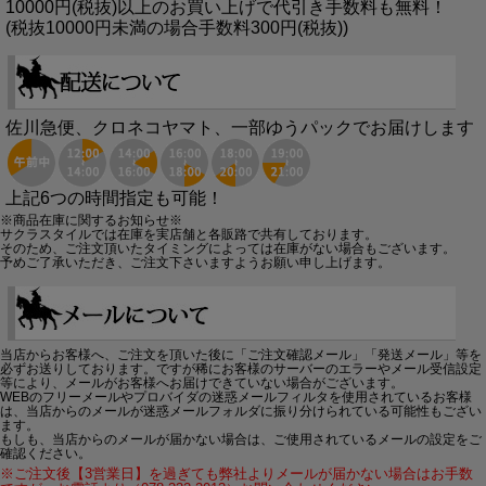
10000円(税抜)以上のお買い上げで代引き手数料も無料！
(税抜10000円未満の場合手数料300円(税抜))
佐川急便、クロネコヤマト、一部ゆうパックでお届けします
上記6つの時間指定も可能！
※商品在庫に関するお知らせ※
サクラスタイルでは在庫を実店舗と各販路で共有しております。
そのため、ご注文頂いたタイミングによっては在庫がない場合もございます。
予めご了承いただき、ご注文下さいますようお願い申し上げます。
当店からお客様へ、ご注文を頂いた後に「ご注文確認メール」「発送メール」等を
必ずお送りしております。ですが稀にお客様のサーバーのエラーやメール受信設定
等により、メールがお客様へお届けできていない場合がございます。
WEBのフリーメールやプロバイダの迷惑メールフィルタを使用されているお客様
は、当店からのメールが迷惑メールフォルダに振り分けられている可能性もござい
ます。
もしも、当店からのメールが届かない場合は、ご使用されているメールの設定をご
確認ください。
※ご注文後【3営業日】を過ぎても弊社よりメールが届かない場合はお手数