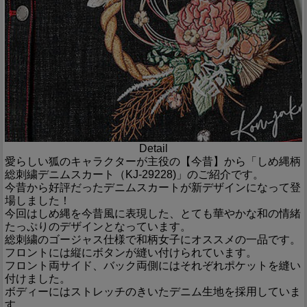
Detail
愛らしい狐のキャラクターが主役の【今昔】から「しめ縄柄
総刺繍デニムスカート（KJ-29228)」のご紹介です。
今昔から好評だったデニムスカートが新デザインになって登
場しました！
今回はしめ縄を今昔風に表現した、とても華やかな和の情緒
たっぷりのデザインとなっています。
総刺繍のゴージャス仕様で和柄女子にオススメの一品です。
フロントには縦にボタンが縫い付けられています。
フロント両サイド、バック両側にはそれぞれポケットを縫い
付けました。
ボディーにはストレッチのきいたデニム生地を採用していま
す。