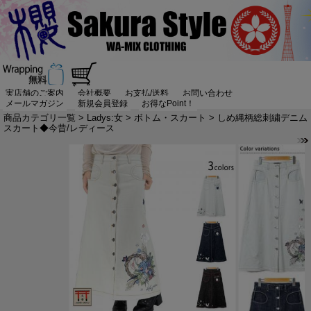
実店舗のご案内
会社概要
お支払/送料
お問い合わせ
メールマガジン
新規会員登録
お得なPoint！
商品カテゴリ一覧
>
Ladys:女
>
ボトム・スカート
> しめ縄柄総刺繍デニム
スカート◆今昔/レディース