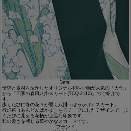
Detail
伝統と素材を活かしたオリジナル和柄小物が人気の「カヤ」
から「四季の春風八掛スカート(7CQ-2110)」のご紹介で
す。
歩くたびに春の花々が覗く八掛（はっかけ）スカート。
行灯袴（あんどんばかま）をモチーフにしたデザインで、歩
くたびに見える花柄が上品な印象です。
和の趣きを感じる華やかなスカートです。
ブランド