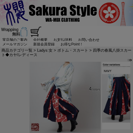
実店舗のご案内
会社概要
お支払/送料
お問い合わせ
メールマガジン
新規会員登録
お得なPoint！
商品カテゴリ一覧
>
Ladys:女
>
ボトム・スカート
> 四季の春風八掛スカー
ト◆カヤ/レディース