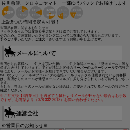
佐川急便、クロネコヤマト、一部ゆうパックでお届けします
上記6つの時間指定も可能！
※商品在庫に関するお知らせ※
サクラスタイルでは在庫を実店舗と各販路で共有しております。
そのため、ご注文頂いたタイミングによっては在庫がない場合もございます。
予めご了承いただき、ご注文下さいますようお願い申し上げます。
当店からお客様へ、ご注文を頂いた後に「ご注文確認メール」「発送メール」等を
必ずお送りしております。ですが稀にお客様のサーバーのエラーやメール受信設定
等により、メールがお客様へお届けできていない場合がございます。
WEBのフリーメールやプロバイダの迷惑メールフィルタを使用されているお客様
は、当店からのメールが迷惑メールフォルダに振り分けられている可能性もござい
ます。
もしも、当店からのメールが届かない場合は、ご使用されているメールの設定をご
確認ください。
※ご注文後【3営業日】を過ぎても弊社よりメールが届かない場合はお手数
ですが、お電話より（078-332-2013）お問い合わせください。
※営業日のお知らせ※