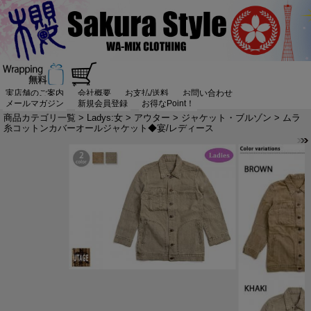
実店舗のご案内
会社概要
お支払/送料
お問い合わせ
メールマガジン
新規会員登録
お得なPoint！
商品カテゴリ一覧
>
Ladys:女
>
アウター
>
ジャケット・ブルゾン
> ムラ
糸コットンカバーオールジャケット◆宴/レディース