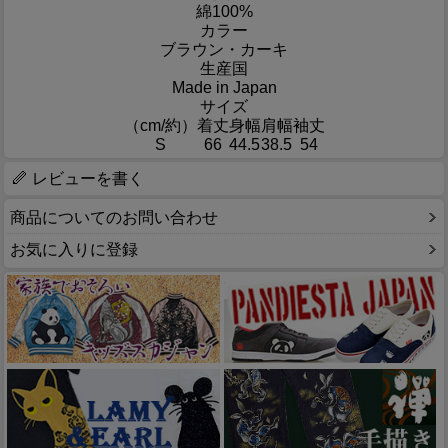
綿100%
カラー
ブラウン・カーキ
生産国
Made in Japan
サイズ
（cm/約）
着丈
身幅
肩幅
袖丈
S
66
44.5
38.5
54
レビューを書く
商品についてのお問い合わせ
お気に入りに登録