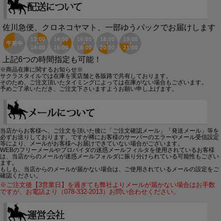
佐川急便、クロネコヤマト、一部ゆうパックでお届けします
上記6つの時間指定も可能！
※商品在庫に関するお知らせ※
サクラスタイルでは在庫を実店舗と各販路で共有しております。
そのため、ご注文頂いたタイミングによっては在庫がない場合もございます。
予めご了承いただき、ご注文下さいますようお願い申し上げます。
当店からお客様へ、ご注文を頂いた後に「ご注文確認メール」「発送メール」等を
必ずお送りしております。ですが稀にお客様のサーバーのエラーやメール受信設定
等により、メールがお客様へお届けできていない場合がございます。
WEBのフリーメールやプロバイダの迷惑メールフィルタを使用されているお客様
は、当店からのメールが迷惑メールフォルダに振り分けられている可能性もござい
ます。
もしも、当店からのメールが届かない場合は、ご使用されているメールの設定をご
確認ください。
※ご注文後【3営業日】を過ぎても弊社よりメールが届かない場合はお手数
ですが、お電話より（078-332-2013）お問い合わせください。