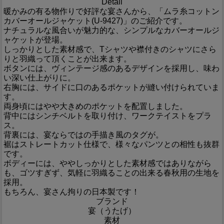
Detail
暖かみの有る物作りで好評な宴さんから、「ムラ糸コットン
カバーオールジャケット(U-9427)」のご紹介です。
ナチュラルな風合いが魅力的な、シンプルなカバーオールジ
ャケットが登場。
しっかりとした素材感で、Tシャツや襟付きのシャツにさら
りと羽織って頂くことが出来ます。
ボタンには、ヴィンテージ感のあるデザインを採用し、味わ
い深い仕上がりに。
右胸には、サイドに口のあるポケットが縫い付けられていま
す。
両身頃にはやや大きめのポケットを配置しました。
背中にはシンチベルトを取り付け、ワークテイストをプラ
ス。
背裏には、宴ならではの手描き風のタグが。
裾はストレートカット仕様で、様々なパンツとの相性も抜群
です。
ボディーには、ややしっかりとした素材感ではありながら
も、ゴツすぎず、気軽に羽織ることの出来る春秋用の生地を
採用。
もちろん、宴さん拘りの日本製です！
ブランド
宴（うたげ）
素材