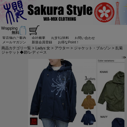
実店舗のご案内
会社概要
お支払/送料
お問い合わせ
メールマガジン
新規会員登録
お得なPoint！
商品カテゴリ一覧
>
Ladys:女
>
アウター
>
ジャケット・ブルゾン
> 乱菊
ジャケット◆碧/レディース