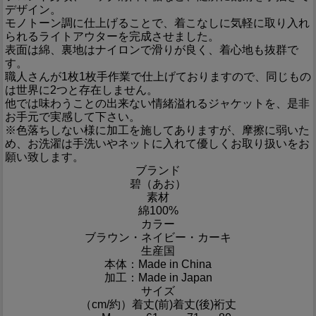
デザイン。
モノトーン調に仕上げることで、着こなしに気軽に取り入れ
られるライトアウターを完成させました。
表面は綿、裏地はナイロンで滑りが良く、着心地も抜群で
す。
職人さんが1枚1枚手作業で仕上げておりますので、同じもの
は世界に2つと存在しません。
他では味わうことの出来ない情緒溢れるジャケットを、是非
お手元で実感して下さい。
※色落ちしない様に加工を施してありますが、摩擦に弱いた
め、お洗濯は手洗いやネットに入れて優しくお取り扱いをお
願い致します。
ブランド
碧（あお）
素材
綿100%
カラー
ブラウン・ネイビー・カーキ
生産国
本体：Made in China
加工：Made in Japan
サイズ
（cm/約）
着丈(前)
着丈(後)
裄丈