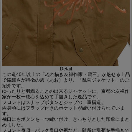
Detail
この道40年以上の「ぬれ描き友禅作家・碧三」が魅せる上品
で繊細さが特徴の碧（あお）より、「乱菊ジャケット」のご
紹介です。
ゆったりと羽織ることの出来るジャケットに、京都の友禅作
家が一枚一枚心を込めて手描きした逸品です。
フロントはスナップボタンとジップの二重構造。
両身頃にはフラップ付きのポケットが縫い付けられていま
す。
袖口にもボタンを一つ縫い付け、きっちりとした印象にまと
めました。
フロント身頃、バック肩口や裾など、随所に乱菊を手描きで