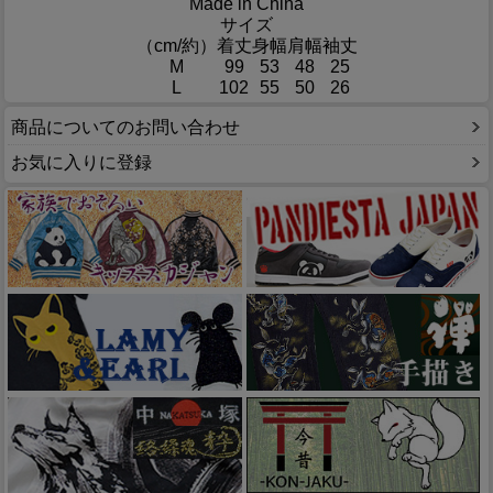
Made in China
サイズ
（cm/約）
着丈
身幅
肩幅
袖丈
M
99
53
48
25
L
102
55
50
26
商品についてのお問い合わせ
お気に入りに登録