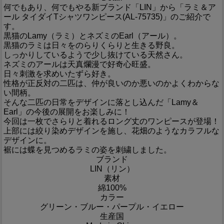
何でもあり、何でもやる新ブランド「LIN」から「ラミ＆ア
ール タイダイTシャツワンピース(AL-75735)」のご紹介で
す。
黒猫のLamy（ラミ）とネズミのEarl（アール）。
黒猫のラミは日々をのらりくらりと生きる野良。
しっかりしているようで少し抜けている天然さん。
ネズミのアールは天真爛漫で好奇心旺盛。
日々刺激を求めいたずら好き。
性格が正反対の二匹は、仲が良いのか悪いのかよくわからな
い間柄。
そんな二匹の日常をデザインに落とし込んだ「Lamy＆
Earl」の今後の展開をお楽しみに！
今回は一枚でさらりと着れるロング丈のワンピースが登場！
上部には絞り染めデザインを施し、花畑のようなカラフルな
デザインに。
裾には蝶を見つめるラミの姿を刺繍しました。
ブランド
LIN（リン）
素材
綿100%
カラー
グリーン・ブルー・パープル・イエロー
生産国