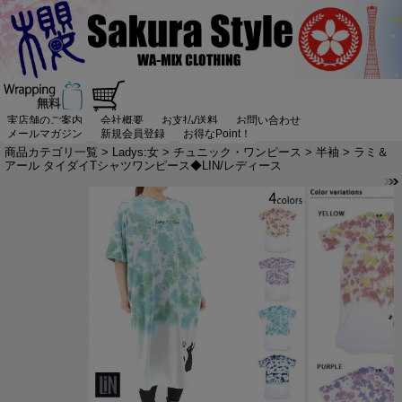
実店舗のご案内
会社概要
お支払/送料
お問い合わせ
メールマガジン
新規会員登録
お得なPoint！
商品カテゴリ一覧
>
Ladys:女
>
チュニック・ワンピース
>
半袖
> ラミ＆
アール タイダイTシャツワンピース◆LIN/レディース