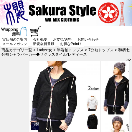
実店舗のご案内
会社概要
お支払/送料
お問い合わせ
メールマガジン
新規会員登録
お得なPoint！
商品カテゴリ一覧
>
Ladys:女
>
半端袖トップス
>
7分袖トップス
> 和柄七
分袖シャツパーカー◆サクラスタイル/レディース