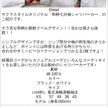
Detail
サクラスタイルオリジナル「和柄七分袖シャツパーカー」の
ご紹介です。
チラ見せ和柄が新鮮クールデザイン！！合わせ易さも抜
群！！
シンプルデザインですが、ジップ部分や袖の和生地のきりか
えしなど、ポイントには粋度をあげる拘りがちらり。
合わせやすくヘビーローテーションでつかえる1枚ですよ！
綺麗目コーデからカジュアルコーデといろんなコーディネイ
トをお楽しみいただけるお勧めのシャツパーカーです♪
素材
綿 100％
カラー
ブラック・ホワイト
サイズ
（cm/約）
着丈
身幅
肩幅
袖丈
XS
57
49
38
43
モデル（身長160cm）