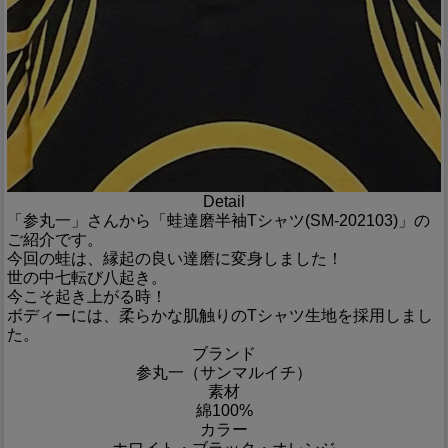
Detail
「参丸一」さんから「蛙達磨半袖Tシャツ(SM-202103)」の
ご紹介です。
今回の蛙は、縁起の良い達磨に変身しました！
世の中七転び八起き。
今こそ起き上がる時！
ボディーには、柔らかな肌触りのTシャツ生地を採用しまし
た。
ブランド
参丸一（サンマルイチ）
素材
綿100%
カラー