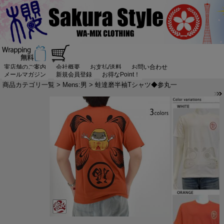
実店舗のご案内
会社概要
お支払/送料
お問い合わせ
メールマガジン
新規会員登録
お得なPoint！
商品カテゴリ一覧
>
Mens:男
> 蛙達磨半袖Tシャツ◆参丸一