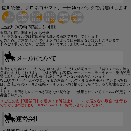
佐川急便、クロネコヤマト、一部ゆうパックでお届けします
上記6つの時間指定も可能！
※商品在庫に関するお知らせ※
サクラスタイルでは在庫を実店舗と各販路で共有しております。
そのため、ご注文頂いたタイミングによっては在庫がない場合もございます。
予めご了承いただき、ご注文下さいますようお願い申し上げます。
当店からお客様へ、ご注文を頂いた後に「ご注文確認メール」「発送メール」等を
必ずお送りしております。ですが稀にお客様のサーバーのエラーやメール受信設定
等により、メールがお客様へお届けできていない場合がございます。
WEBのフリーメールやプロバイダの迷惑メールフィルタを使用されているお客様
は、当店からのメールが迷惑メールフォルダに振り分けられている可能性もござい
ます。
もしも、当店からのメールが届かない場合は、ご使用されているメールの設定をご
確認ください。
※ご注文後【3営業日】を過ぎても弊社よりメールが届かない場合はお手数
ですが、お電話より（078-332-2013）お問い合わせください。