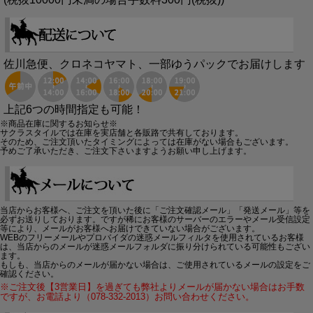
佐川急便、クロネコヤマト、一部ゆうパックでお届けします
上記6つの時間指定も可能！
※商品在庫に関するお知らせ※
サクラスタイルでは在庫を実店舗と各販路で共有しております。
そのため、ご注文頂いたタイミングによっては在庫がない場合もございます。
予めご了承いただき、ご注文下さいますようお願い申し上げます。
当店からお客様へ、ご注文を頂いた後に「ご注文確認メール」「発送メール」等を
必ずお送りしております。ですが稀にお客様のサーバーのエラーやメール受信設定
等により、メールがお客様へお届けできていない場合がございます。
WEBのフリーメールやプロバイダの迷惑メールフィルタを使用されているお客様
は、当店からのメールが迷惑メールフォルダに振り分けられている可能性もござい
ます。
もしも、当店からのメールが届かない場合は、ご使用されているメールの設定をご
確認ください。
※ご注文後【3営業日】を過ぎても弊社よりメールが届かない場合はお手数
ですが、お電話より（078-332-2013）お問い合わせください。