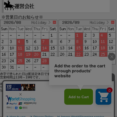
※営業日のお知らせ※
赤字で塗られた日は配送定休日です。
営業時間は11時～19時です。
有限会社ジップジップ SakuraStyle通販事業部
〒650-0021 神戸市中央区三宮町3-9-19イトウビル1,4F
Tel:078-332-2013 FAX:078-333-6644
SSL/TLSとは?