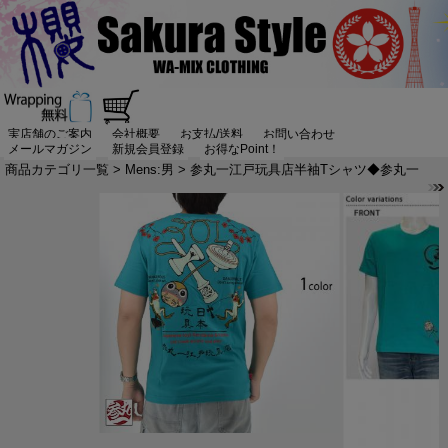
実店舗のご案内
会社概要
お支払/送料
お問い合わせ
メールマガジン
新規会員登録
お得なPoint！
商品カテゴリ一覧
>
Mens:男
> 参丸一江戸玩具店半袖Tシャツ◆参丸一