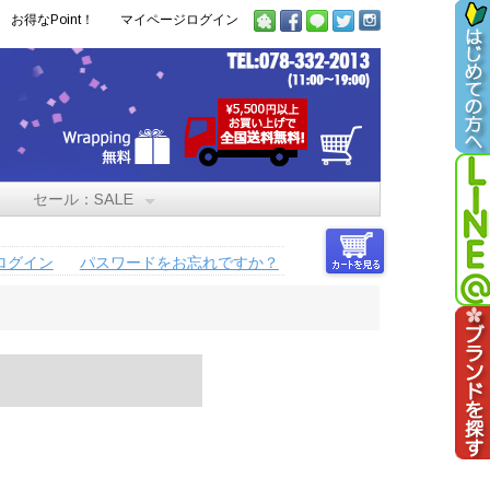
お得なPoint！
マイページログイン
セール：SALE
ログイン
パスワードをお忘れですか？