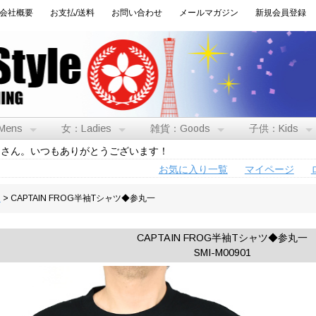
会社概要
お支払/送料
お問い合わせ
メールマガジン
新規会員登録
Mens
女：Ladies
雑貨：Goods
子供：Kids
トさん。いつもありがとうございます！
お気に入り一覧
マイページ
男
> CAPTAIN FROG半袖Tシャツ◆参丸一
CAPTAIN FROG半袖Tシャツ◆参丸一
SMI-M00901