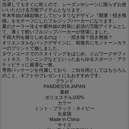
洗濯してもすぐに乾くので、シーズンやシーンに限らずお使
いいただける万能アイテムとなります。
年末年始の縁起物としてピッタリなデザイン『開運！招き熊
猫』をモチーフにしたフルジップパーカーになります。
夏のクーラー冷えや紫外線の対策に必須の万能アイテムとし
て、薄くて軽いフルジップパーカーが登場しました。
千両大判を握りしめるのは・・・招き猫？招き熊猫？
オリエンタルなバックデザインに、前後共にモノトーンカラ
ーのプリントで施しました。
タウンユースでのスタイリングをはじめ、ジムワークやフィ
ットネス、ランニングなどといったあらゆるスポーツ・アク
ティビティに最適な一枚。
専用パッケージを付属しており、ご自分用としてはもちろん
のこと、ギフトやプレゼントにもおすすめです。
ブランド
PANDIESTA JAPAN
素材
ポリエステル100%
カラー
ミント・ブラック・ネイビー
生産国
Made in China
サイズ