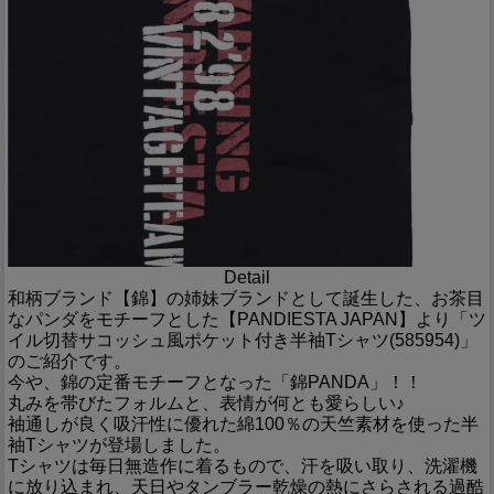
Detail
和柄ブランド【錦】の姉妹ブランドとして誕生した、お茶目
なパンダをモチーフとした【PANDIESTA JAPAN】より「ツ
イル切替サコッシュ風ポケット付き半袖Tシャツ(585954)」
のご紹介です。
今や、錦の定番モチーフとなった「錦PANDA」！！
丸みを帯びたフォルムと、表情が何とも愛らしい♪
袖通しが良く吸汗性に優れた綿100％の天竺素材を使った半
袖Tシャツが登場しました。
Tシャツは毎日無造作に着るもので、汗を吸い取り、洗濯機
に放り込まれ、天日やタンブラー乾燥の熱にさらされる過酷