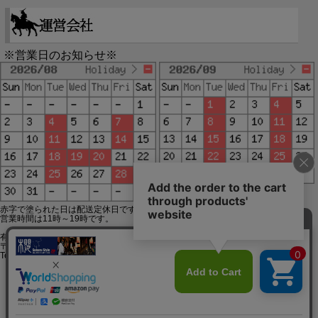
※営業日のお知らせ※
赤字で塗られた日は配送定休日です。
営業時間は11時～19時です。
有限会社ジップジップ SakuraStyle通販事業部
〒650-0021 神戸市中央区三宮町3-9-19イトウビル1,4F
Tel:078-332-2013 FAX:078-333-6644
SSL/TLSとは?