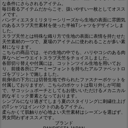
な条件にさらされるアイテム。
毎日着るアイテムだからこそ、扱いやすい一枚としてオスス
メです。
パンディエスタミリタリーシリーズから生地の表面に雰囲気
のあるスラブ天竺素材を使った半袖Tシャツをデザインしま
した。
スラブ天竺とは特殊な織り方で生地の表面に表情を持たせた
天竺素材の一つで、夏場のアイテムに使われることが多い素
材になります。
こちらの商品では、その生地の中でも、ハリやコシのある肉
厚なヘビーウエイトスラブ天竺をチョイスしました。
各部切り替えや付属には、コットンツイル生地を用いてお
り、前後各所にアーミーフォントを持ちたアルファベットロ
ゴをプリントで施しました。
前身頃の下方には切替生地で作られたファスナーポケットを
付属しておりますが、こちらのポケットは取り外しが可能
で、サコッシュポーチとしてもお使いいただけるメカニカル
的なギミック要素となっております。
シンプルになり過ぎてしまう夏のスタイリングに刺繍仕上げ
のTシャツはインパクトのあるアイテム。
柔らかくて肌触りが心地よい天竺素材はシーズンを選ばず、
男女問わずオススメです。
ブランド