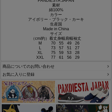
PANDIESTA JAPAN
素材
綿100%
カラー
アイボリー・ブラック・カーキ
生産国
Made in China
サイズ
（cm/約）
着丈
身幅
肩幅
袖丈
M
70
55
49
26
L
73
57
51
27
XL
75
59
53
28
XXL
77
61
56
29
商品についてのお問い合わせ
お気に入りに登録