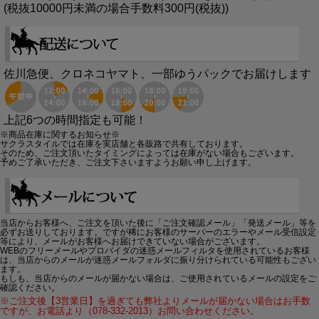
(税抜10000円未満の場合手数料300円(税抜))
佐川急便、クロネコヤマト、一部ゆうパックでお届けします
上記6つの時間指定も可能！
※商品在庫に関するお知らせ※
サクラスタイルでは在庫を実店舗と各販路で共有しております。
そのため、ご注文頂いたタイミングによっては在庫がない場合もございます。
予めご了承いただき、ご注文下さいますようお願い申し上げます。
当店からお客様へ、ご注文を頂いた後に「ご注文確認メール」「発送メール」等を
必ずお送りしております。ですが稀にお客様のサーバーのエラーやメール受信設定
等により、メールがお客様へお届けできていない場合がございます。
WEBのフリーメールやプロバイダの迷惑メールフィルタを使用されているお客様
は、当店からのメールが迷惑メールフォルダに振り分けられている可能性もござい
ます。
もしも、当店からのメールが届かない場合は、ご使用されているメールの設定をご
確認ください。
※ご注文後【3営業日】を過ぎても弊社よりメールが届かない場合はお手数
ですが、お電話より（078-332-2013）お問い合わせください。