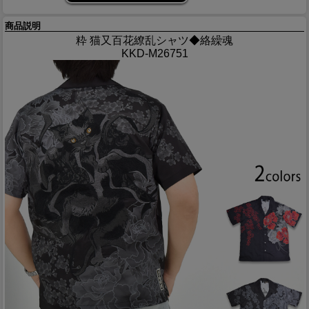
商品説明
粋 猫又百花繚乱シャツ◆絡繰魂
KKD-M26751