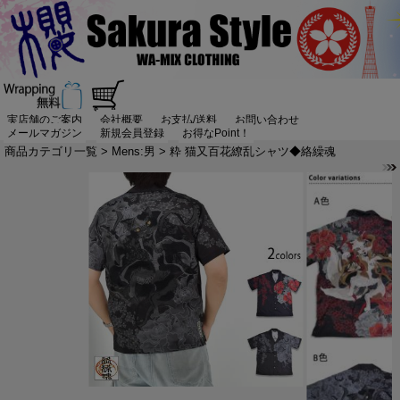
実店舗のご案内
会社概要
お支払/送料
お問い合わせ
メールマガジン
新規会員登録
お得なPoint！
商品カテゴリ一覧
>
Mens:男
> 粋 猫又百花繚乱シャツ◆絡繰魂