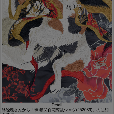
Detail
絡繰魂さんから「粋 猫又百花繚乱シャツ(252039)」のご紹