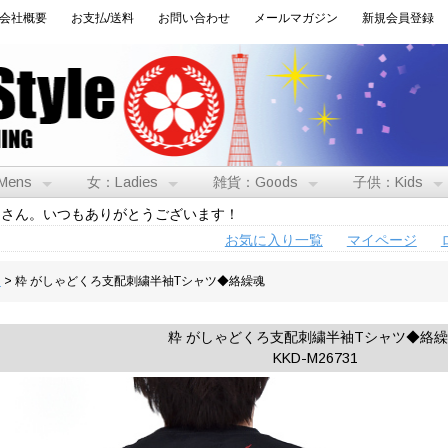
会社概要
お支払/送料
お問い合わせ
メールマガジン
新規会員登録
Mens
女：Ladies
雑貨：Goods
子供：Kids
トさん。いつもありがとうございます！
お気に入り一覧
マイページ
男
> 粋 がしゃどくろ支配刺繍半袖Tシャツ◆絡繰魂
粋 がしゃどくろ支配刺繍半袖Tシャツ◆絡
KKD-M26731