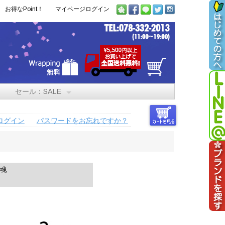
お得なPoint！
マイページログイン
セール：SALE
ログイン
パスワードをお忘れですか？
繰魂