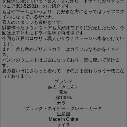
を提供し続けている「喜人」さんから「ドライな整うサウナ
ウェア(KJ-52901)」のご紹介です。
もはやブームというより、お好きな方にとってはライフスタ
イルになっているサウナ。
喜人のスタッフも皆好きです。
以前作ったサウナウェアも大好評ですぐに完売したため、今
回は上下ともにドライ生地で再登場です。
今回も江戸のロウリュ職人がサウナストーンへ水をかけてい
ます。
また、差し色のプリントカラーはカラフルなものをチョイ
ス。
パンツのウエストはゴムになっており、楽に履いて頂けま
す。
夏の暑い日にさらっと着れて、そのまま寝れちゃう一枚にな
っております。
ブランド
喜人（きじん）
素材
綿100%
カラー
ブラック・ネイビー・グレー・カーキ
生産国
Made in China
サイズ