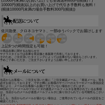
(5,000円未満のお買い上げでも全国送料600円(税抜)！)
10000円(税抜)以上のお買い上げで代引き手数料も無料！
(税抜10000円未満の場合手数料300円(税抜))
佐川急便、クロネコヤマト、一部ゆうパックでお届けします
上記6つの時間指定も可能！
※商品在庫に関するお知らせ※
サクラスタイルでは在庫を実店舗と各販路で共有しております。
そのため、ご注文頂いたタイミングによっては在庫がない場合もございます。
予めご了承いただき、ご注文下さいますようお願い申し上げます。
当店からお客様へ、ご注文を頂いた後に「ご注文確認メール」「発送メール」等を
必ずお送りしております。ですが稀にお客様のサーバーのエラーやメール受信設定
等により、メールがお客様へお届けできていない場合がございます。
WEBのフリーメールやプロバイダの迷惑メールフィルタを使用されているお客様
は、当店からのメールが迷惑メールフォルダに振り分けられている可能性もござい
ます。
もしも、当店からのメールが届かない場合は、ご使用されているメールの設定をご
確認ください。