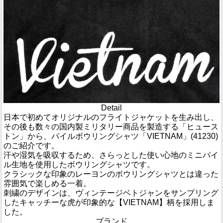
Detail
日本で初めてオリジナルのフライトジャケットを生み出し、
その後も数々の国内製ミリタリー商品を製造する「ヒュース
トン」から、パイルボウリングシャツ「VIETNAM」(41230)
のご紹介です。
汗や湿気を吸収するため、さらっとした使い心地のミニパイ
ル生地を使用したボウリングシャツです。
クラシックな印象のレーヨンのボウリングシャツとは違った
雰囲気で楽しめる一着。
刺繍のデザインは、ヴィンテージベトジャンをサンプリング
したキャッチーな虎が印象的な【VIETNAM】柄を採用しま
した。
ブランド