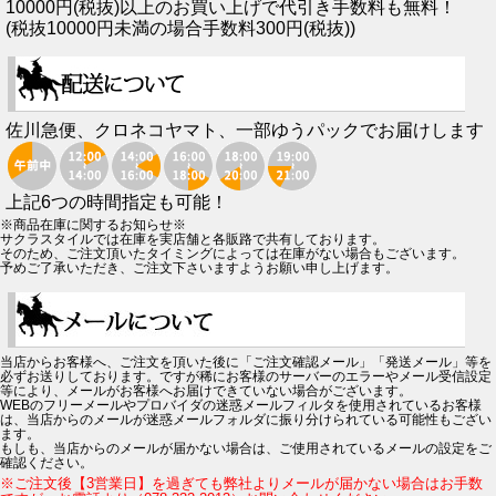
10000円(税抜)以上のお買い上げで代引き手数料も無料！
(税抜10000円未満の場合手数料300円(税抜))
佐川急便、クロネコヤマト、一部ゆうパックでお届けします
上記6つの時間指定も可能！
※商品在庫に関するお知らせ※
サクラスタイルでは在庫を実店舗と各販路で共有しております。
そのため、ご注文頂いたタイミングによっては在庫がない場合もございます。
予めご了承いただき、ご注文下さいますようお願い申し上げます。
当店からお客様へ、ご注文を頂いた後に「ご注文確認メール」「発送メール」等を
必ずお送りしております。ですが稀にお客様のサーバーのエラーやメール受信設定
等により、メールがお客様へお届けできていない場合がございます。
WEBのフリーメールやプロバイダの迷惑メールフィルタを使用されているお客様
は、当店からのメールが迷惑メールフォルダに振り分けられている可能性もござい
ます。
もしも、当店からのメールが届かない場合は、ご使用されているメールの設定をご
確認ください。
※ご注文後【3営業日】を過ぎても弊社よりメールが届かない場合はお手数