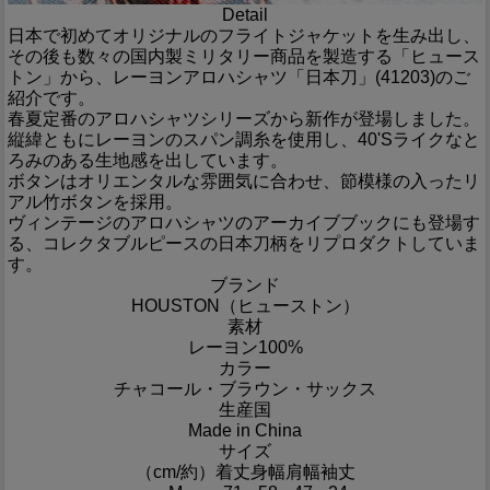
Detail
日本で初めてオリジナルのフライトジャケットを生み出し、
その後も数々の国内製ミリタリー商品を製造する「ヒュース
トン」から、レーヨンアロハシャツ「日本刀」(41203)のご
紹介です。
春夏定番のアロハシャツシリーズから新作が登場しました。
縦緯ともにレーヨンのスパン調糸を使用し、40'Sライクなと
ろみのある生地感を出しています。
ボタンはオリエンタルな雰囲気に合わせ、節模様の入ったリ
アル竹ボタンを採用。
ヴィンテージのアロハシャツのアーカイブブックにも登場す
る、コレクタブルピースの日本刀柄をリプロダクトしていま
す。
ブランド
HOUSTON（ヒューストン）
素材
レーヨン100%
カラー
チャコール・ブラウン・サックス
生産国
Made in China
サイズ
（cm/約）
着丈
身幅
肩幅
袖丈