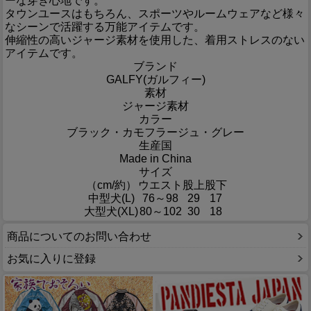
ーな穿き心地です。
タウンユースはもちろん、スポーツやルームウェアなど様々
なシーンで活躍する万能アイテムです。
伸縮性の高いジャージ素材を使用した、着用ストレスのない
アイテムです。
ブランド
GALFY(ガルフィー)
素材
ジャージ素材
カラー
ブラック・カモフラージュ・グレー
生産国
Made in China
サイズ
（cm/約）
ウエスト
股上
股下
中型犬(L)
76～98
29
17
大型犬(XL)
80～102
30
18
商品についてのお問い合わせ
お気に入りに登録