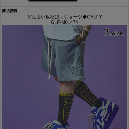
商品説明
どんまい反社短ぇショーツ◆GALFY
GLF-M01474