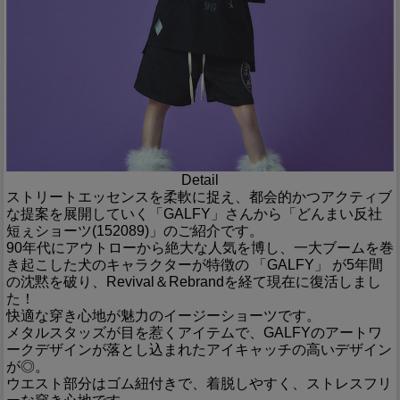
Detail
ストリートエッセンスを柔軟に捉え、都会的かつアクティブ
な提案を展開していく「GALFY」さんから「どんまい反社
短ぇショーツ(152089)」のご紹介です。
90年代にアウトローから絶大な人気を博し、一大ブームを巻
き起こした犬のキャラクターが特徴の 「GALFY」 が5年間
の沈黙を破り、Revival＆Rebrandを経て現在に復活しまし
た！
快適な穿き心地が魅力のイージーショーツです。
メタルスタッズが目を惹くアイテムで、GALFYのアートワ
ークデザインが落とし込まれたアイキャッチの高いデザイン
が◎。
ウエスト部分はゴム紐付きで、着脱しやすく、ストレスフリ