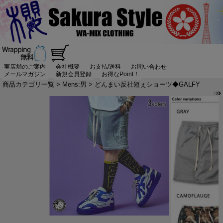
実店舗のご案内
会社概要
お支払/送料
お問い合わせ
メールマガジン
新規会員登録
お得なPoint！
商品カテゴリ一覧
>
Mens:男
> どんまい反社短ぇショーツ◆GALFY