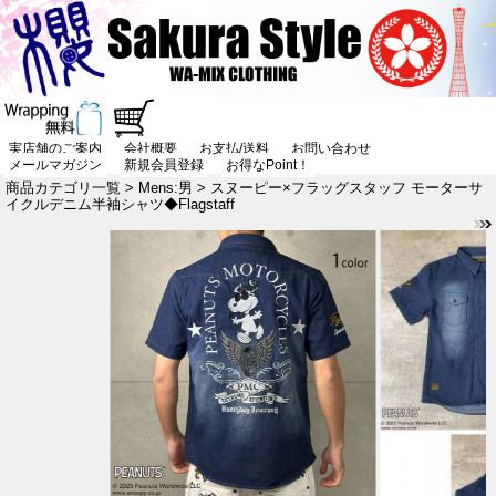
実店舗のご案内
会社概要
お支払/送料
お問い合わせ
メールマガジン
新規会員登録
お得なPoint！
商品カテゴリ一覧
>
Mens:男
> スヌーピー×フラッグスタッフ モーターサ
イクルデニム半袖シャツ◆Flagstaff