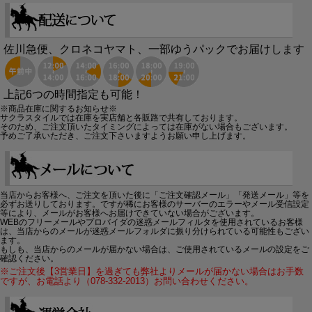
佐川急便、クロネコヤマト、一部ゆうパックでお届けします
上記6つの時間指定も可能！
※商品在庫に関するお知らせ※
サクラスタイルでは在庫を実店舗と各販路で共有しております。
そのため、ご注文頂いたタイミングによっては在庫がない場合もございます。
予めご了承いただき、ご注文下さいますようお願い申し上げます。
当店からお客様へ、ご注文を頂いた後に「ご注文確認メール」「発送メール」等を
必ずお送りしております。ですが稀にお客様のサーバーのエラーやメール受信設定
等により、メールがお客様へお届けできていない場合がございます。
WEBのフリーメールやプロバイダの迷惑メールフィルタを使用されているお客様
は、当店からのメールが迷惑メールフォルダに振り分けられている可能性もござい
ます。
もしも、当店からのメールが届かない場合は、ご使用されているメールの設定をご
確認ください。
※ご注文後【3営業日】を過ぎても弊社よりメールが届かない場合はお手数
ですが、お電話より（078-332-2013）お問い合わせください。