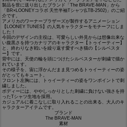
製品を世に送り出したブランド「The BRAVE-MAN」から
「BR×LOONEYコラボ 天竺半袖Tシャツ(LTB-2502)」のご紹
介です。
アメリカのワーナーブラザーズが製作するアニメーション
【LOONEY TUNES】の人気キャラクターをモチーフにしま
した！
今回のデザインの主役は、可愛らしい外見からは想像出来な
い腹黒さを持つカナリアのキャラクター【トゥイーティー】
と、終わりなき戦いを繰り返す愛すべき猫の【シルベスタ
ー】です。
背中には、天使の輪を頭につけたシルベスターが刺繍で描か
れています。
その様子を、宙に浮かんだまま見つめるトゥイーティーの姿
がとってもキュート。
フロント左胸には、トゥイーティーの姿をワンポイントで刺
繍しました。
ボディーには、ややしっかりとした刺繍に負けない強さを持
ったTシャツ生地を採用。
カジュアルに着こなしに取り入れることの出来る、大人のキ
ャラクターアイテムです。
ブランド
The BRAVE-MAN
素材