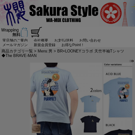
実店舗のご案内
会社概要
お支払/送料
お問い合わせ
メールマガジン
新規会員登録
お得なPoint！
商品カテゴリ一覧
>
Mens:男
> BR×LOONEYコラボ 天竺半袖Tシャツ
◆The BRAVE-MAN