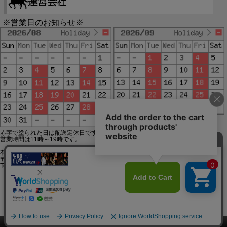
※営業日のお知らせ※
赤字で塗られた日は配送定休日です。
営業時間は11時～19時です。
有限会社ジップジップ SakuraStyle通販事業部
〒650-0021 神戸市中央区三宮町3-9-19イトウビル1,4F
Tel:078-332-2013 FAX:078-333-6644
SSL/TLSとは?
このページをPC用に切り替え