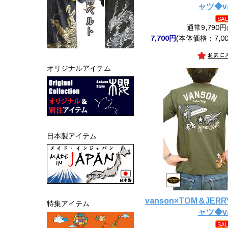
ャツ◆va
通常9,790
7,700円
(本体価格：7,00
オリジナルアイテム
日本製アイテム
vanson×TOM＆JE
特集アイテム
ャツ◆va