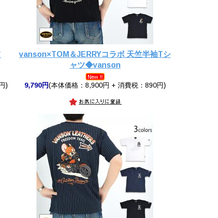
ツ
vanson×TOM＆JERRYコラボ 天竺半袖Tシ
ャツ◆vanson
円)
9,790円
(本体価格：8,900円 + 消費税：890円)