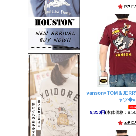
vanson×TOM＆JE
ャツ◆va
9,350円
(本体価格：8,50