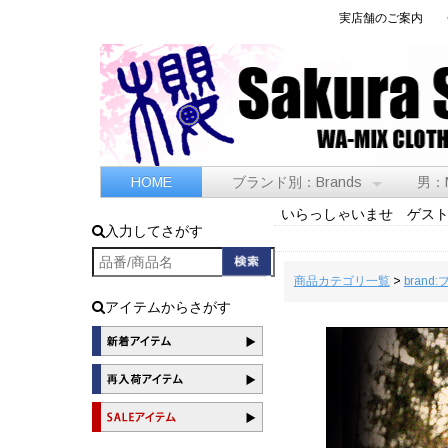
実店舗のご案内
HOME
ブランド別：Brands
男：
いらっしゃいませ ゲス
入力してさがす
商品カテゴリ一覧
>
brand
アイテムからさがす