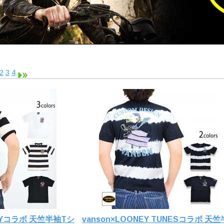
2
3
4
RRYコラボ 天竺半袖Tシ
vanson×LOONEY TUNESコラボ 天