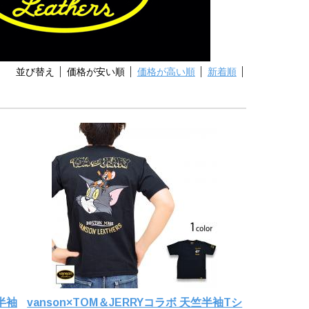
並び替え
価格が安い順
価格が高い順
新着順
竺半袖
vanson×TOM＆JERRYコラボ 天竺半袖Tシ