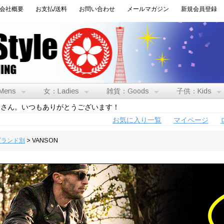
会社概要
お支払/送料
お問い合わせ
メールマガジン
新規会員登録
Mens
女：Ladies
雑貨：Goods
子供：Kids
トさん。いつもありがとうございます！
お気に入り一覧
マイページ
:ブランド別
> VANSON