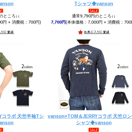
nson
Tシャツ◆vanson
円のところ↓↓
通常9,790円のところ↓↓
0円 + 消費税：700円)
7,700円
(本体価格：7,000円 + 消費税：700
RRYコラボ 天竺半袖Tシ
vanson×TOM＆JERRYコラボ 天竺ロ
nson
シャツ◆vanson