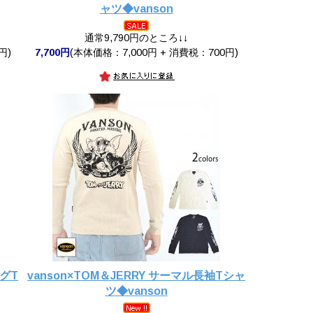
ャツ◆vanson
通常9,790円のところ↓↓
円)
7,700円
(本体価格：7,000円 + 消費税：700円)
ングT
vanson×TOM＆JERRY サーマル長袖Tシャ
ツ◆vanson