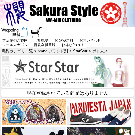
実店舗のご案内
会社概要
お支払/送料
お問い合わせ
メールマガジン
新規会員登録
お得なPoint！
商品カテゴリ一覧
>
brand:ブランド別
>
StarStar
> ボトムス
現在登録されている商品はありません