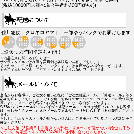
(税抜10000円未満の場合手数料300円(税抜))
佐川急便、クロネコヤマト、一部ゆうパックでお届けします
上記6つの時間指定も可能！
※商品在庫に関するお知らせ※
サクラスタイルでは在庫を実店舗と各販路で共有しております。
そのため、ご注文頂いたタイミングによっては在庫がない場合もございます。
予めご了承いただき、ご注文下さいますようお願い申し上げます。
当店からお客様へ、ご注文を頂いた後に「ご注文確認メール」「発送メール」等を
必ずお送りしております。ですが稀にお客様のサーバーのエラーやメール受信設定
等により、メールがお客様へお届けできていない場合がございます。
WEBのフリーメールやプロバイダの迷惑メールフィルタを使用されているお客様
は、当店からのメールが迷惑メールフォルダに振り分けられている可能性もござい
ます。
もしも、当店からのメールが届かない場合は、ご使用されているメールの設定をご
確認ください。
※ご注文後【3営業日】を過ぎても弊社よりメールが届かない場合はお手数
ですが、お電話より（078-332-2013）お問い合わせください。