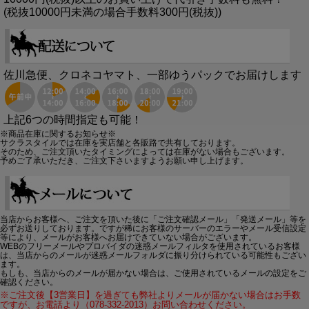
(税抜10000円未満の場合手数料300円(税抜))
佐川急便、クロネコヤマト、一部ゆうパックでお届けします
上記6つの時間指定も可能！
※商品在庫に関するお知らせ※
サクラスタイルでは在庫を実店舗と各販路で共有しております。
そのため、ご注文頂いたタイミングによっては在庫がない場合もございます。
予めご了承いただき、ご注文下さいますようお願い申し上げます。
当店からお客様へ、ご注文を頂いた後に「ご注文確認メール」「発送メール」等を
必ずお送りしております。ですが稀にお客様のサーバーのエラーやメール受信設定
等により、メールがお客様へお届けできていない場合がございます。
WEBのフリーメールやプロバイダの迷惑メールフィルタを使用されているお客様
は、当店からのメールが迷惑メールフォルダに振り分けられている可能性もござい
ます。
もしも、当店からのメールが届かない場合は、ご使用されているメールの設定をご
確認ください。
※ご注文後【3営業日】を過ぎても弊社よりメールが届かない場合はお手数
ですが、お電話より（078-332-2013）お問い合わせください。