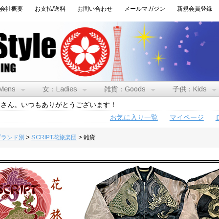
会社概要
お支払/送料
お問い合わせ
メールマガジン
新規会員登録
Mens
女：Ladies
雑貨：Goods
子供：Kids
トさん。いつもありがとうございます！
お気に入り一覧
マイページ
:ブランド別
>
SCRIPT花旅楽団
> 雑貨