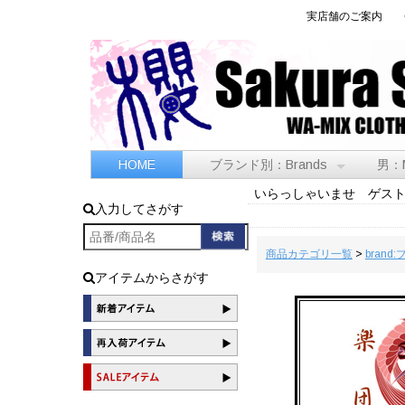
実店舗のご案内
HOME
ブランド別：Brands
男：
いらっしゃいませ ゲス
入力してさがす
商品カテゴリ一覧
>
brand
アイテムからさがす