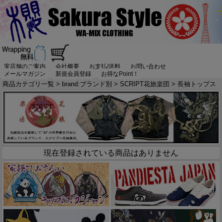
実店舗のご案内
会社概要
お支払/送料
お問い合わせ
メールマガジン
新規会員登録
お得なPoint！
商品カテゴリ一覧
>
brand:ブランド別
>
SCRIPT花旅楽団
> 長袖トップス
現在登録されている商品はありません