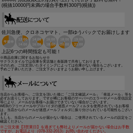
(税抜10000円未満の場合手数料300円(税抜))
佐川急便、クロネコヤマト、一部ゆうパックでお届けします
上記6つの時間指定も可能！
※商品在庫に関するお知らせ※
サクラスタイルでは在庫を実店舗と各販路で共有しております。
そのため、ご注文頂いたタイミングによっては在庫がない場合もございます。
予めご了承いただき、ご注文下さいますようお願い申し上げます。
当店からお客様へ、ご注文を頂いた後に「ご注文確認メール」「発送メール」等を
必ずお送りしております。ですが稀にお客様のサーバーのエラーやメール受信設定
等により、メールがお客様へお届けできていない場合がございます。
WEBのフリーメールやプロバイダの迷惑メールフィルタを使用されているお客様
は、当店からのメールが迷惑メールフォルダに振り分けられている可能性もござい
ます。
もしも、当店からのメールが届かない場合は、ご使用されているメールの設定をご
確認ください。
※ご注文後【3営業日】を過ぎても弊社よりメールが届かない場合はお手数
ですが、お電話より（078-332-2013）お問い合わせください。