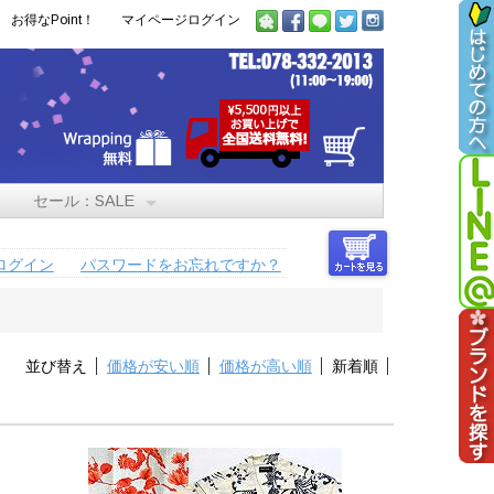
お得なPoint！
マイページログイン
セール：SALE
ログイン
パスワードをお忘れですか？
並び替え
価格が安い順
価格が高い順
新着順