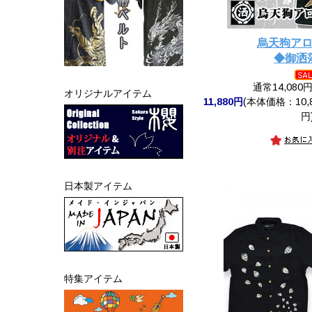
烏天狗ア
◆御洒
通常14,080
オリジナルアイテム
11,880円
(本体価格：10,8
円
日本製アイテム
特集アイテム