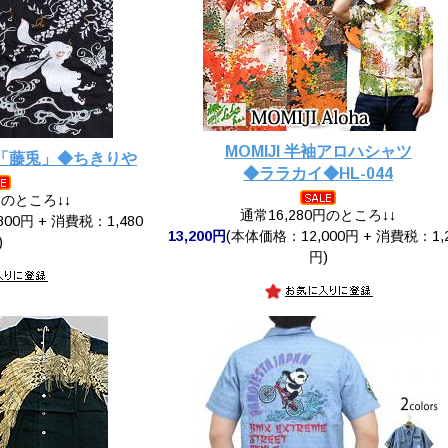
MOMIJI 半袖アロハシャツ
「藤兎」◆ちきりや
◆ララカイ◆HL-044
円のところ↓↓
通常16,280円のところ↓↓
00円 + 消費税：1,480
13,200円
(本体価格：12,000円 + 消費税：1,
)
円)