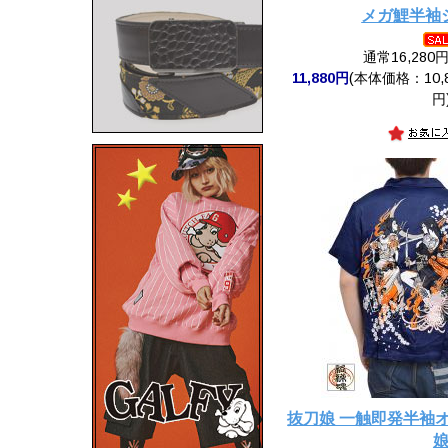
メガ鯉半袖
通常16,280
11,880円
(本体価格：10,8
円
抜刀娘 一触即発半袖