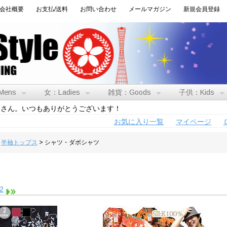
会社概要
お支払/送料
お問い合わせ
メールマガジン
新規会員登録
Mens
女：Ladies
雑貨：Goods
子供：Kids
トさん。いつもありがとうございます！
お気に入り一覧
マイページ
>
半袖トップス
> シャツ・ダボシャツ
2