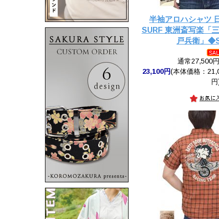
半袖アロハシャツ 日本
SURF 東洲斎写楽
戸兵衛」◆SU
通常27,500
23,100円
(本体価格：21,0
円