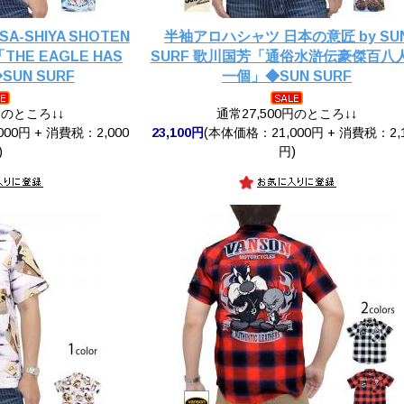
-SHIYA SHOTEN
半袖アロハシャツ 日本の意匠 by SU
「THE EAGLE HAS
SURF 歌川国芳「通俗水滸伝豪傑百八
SUN SURF
一個」◆SUN SURF
円のところ↓↓
通常27,500円のところ↓↓
00円 + 消費税：2,000
23,100円
(本体価格：21,000円 + 消費税：2,
)
円)