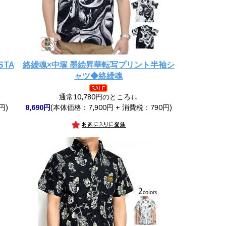
STA
絡繰魂×中塚 墨絵昇華転写プリント半袖シ
ャツ◆絡繰魂
通常10,780円のところ↓↓
円)
8,690円
(本体価格：7,900円 + 消費税：790円)