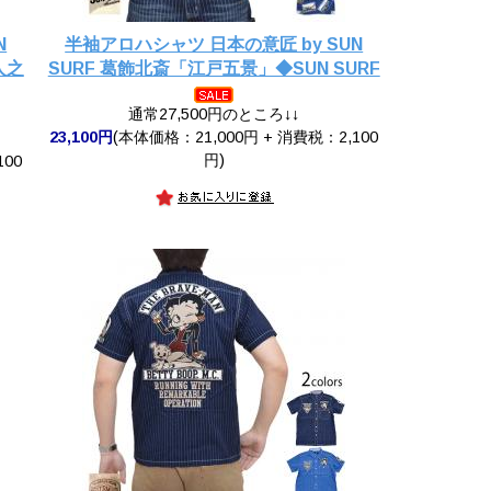
N
半袖アロハシャツ 日本の意匠 by SUN
人之
SURF 葛飾北斎「江戸五景」◆SUN SURF
通常27,500円のところ↓↓
23,100円
(本体価格：21,000円 + 消費税：2,100
円)
100