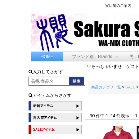
実店舗のご案内
HOME
ブランド別：Brands
男：
いらっしゃいませ ゲス
入力してさがす
商品カテゴリ一覧
>
SALE
アイテムからさがす
30 件中 1-24 件表示
1