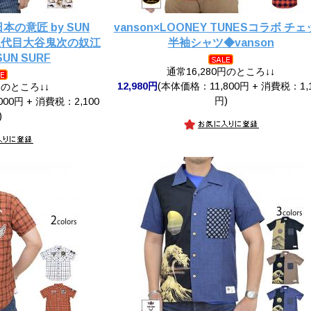
の意匠 by SUN
vanson×LOONEY TUNESコラボ チ
「三代目大谷鬼次の奴江
半袖シャツ◆vanson
N SURF
通常16,280円のところ↓↓
12,980円
(本体価格：11,800円 + 消費税：1,
円のところ↓↓
円)
00円 + 消費税：2,100
)