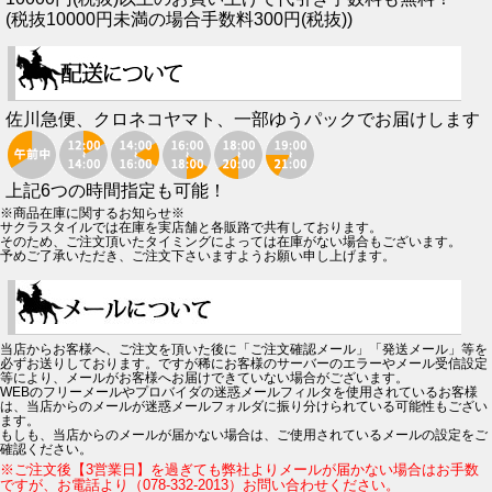
(税抜10000円未満の場合手数料300円(税抜))
佐川急便、クロネコヤマト、一部ゆうパックでお届けします
上記6つの時間指定も可能！
※商品在庫に関するお知らせ※
サクラスタイルでは在庫を実店舗と各販路で共有しております。
そのため、ご注文頂いたタイミングによっては在庫がない場合もございます。
予めご了承いただき、ご注文下さいますようお願い申し上げます。
当店からお客様へ、ご注文を頂いた後に「ご注文確認メール」「発送メール」等を
必ずお送りしております。ですが稀にお客様のサーバーのエラーやメール受信設定
等により、メールがお客様へお届けできていない場合がございます。
WEBのフリーメールやプロバイダの迷惑メールフィルタを使用されているお客様
は、当店からのメールが迷惑メールフォルダに振り分けられている可能性もござい
ます。
もしも、当店からのメールが届かない場合は、ご使用されているメールの設定をご
確認ください。
※ご注文後【3営業日】を過ぎても弊社よりメールが届かない場合はお手数
ですが、お電話より（078-332-2013）お問い合わせください。