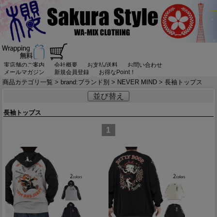
実店舗のご案内
会社概要
お支払/送料
お問い合わせ
メールマガジン
新規会員登録
お得なPoint！
商品カテゴリ一覧
>
brand:ブランド別
>
NEVER MIND
> 長袖トップス
並び替え
長袖トップス
1