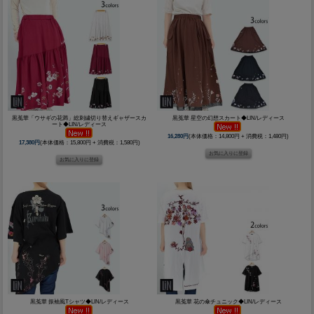
黒菟華「ウサギの花満」総刺繍切り替えギャザースカ
黒菟華 星空の幻想スカート◆LIN/レディース
ート◆LIN/レディース
16,280円
(本体価格：14,800円 + 消費税：1,480円)
17,380円
(本体価格：15,800円 + 消費税：1,580円)
黒菟華 振袖風Tシャツ◆LIN/レディース
黒菟華 花の傘チュニック◆LIN/レディース