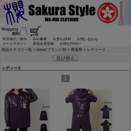
実店舗のご案内
会社概要
お支払/送料
お問い合わせ
メールマガジン
新規会員登録
お得なPoint！
商品カテゴリ一覧
>
brand:ブランド別
>
黒菟華
> レディース
並び替え
レディース
1