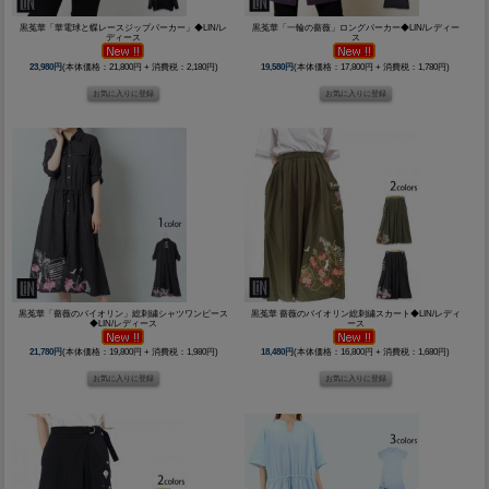
黒菟華「華電球と蝶レースジップパーカー」◆LIN/レ
黒菟華「一輪の薔薇」ロングパーカー◆LIN/レディー
ディース
ス
23,980円
(本体価格：21,800円 + 消費税：2,180円)
19,580円
(本体価格：17,800円 + 消費税：1,780円)
黒菟華「薔薇のバイオリン」総刺繍シャツワンピース
黒菟華 薔薇のバイオリン総刺繍スカート◆LIN/レディ
◆LIN/レディース
ース
21,780円
(本体価格：19,800円 + 消費税：1,980円)
18,480円
(本体価格：16,800円 + 消費税：1,680円)